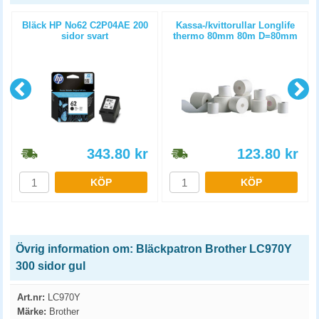
Bläck HP No62 C2P04AE 200
Kassa-/kvittorullar Longlife
sidor svart
thermo 80mm 80m D=80mm
3st/fp
343.80
kr
123.80
kr
KÖP
KÖP
Övrig information om: Bläckpatron Brother LC970Y
300 sidor gul
Art.nr:
LC970Y
Märke:
Brother