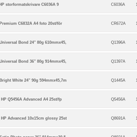
 HP storformatskrivare C6036A 9
C6036A
Premium C6832A A4 foto 20st/för
CR672A
Universal Bond 24" 80g 610mmx45,
Q1396A
Universal Bond 36" 80g 914mmx45,
Q1397A
Bright White 24" 90g 594mmx45,7m
Q1445A
 HP Q5456A Advanced A4 25st/fp
Q5456A
 HP Advanced 10x15cm glossy 25st
Q8691A