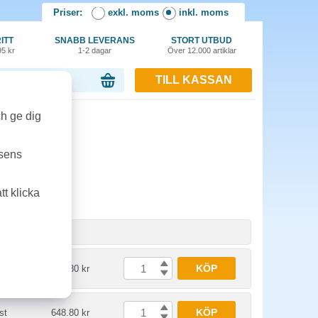
Priser:
exkl. moms
inkl. moms
ITT
SNABB LEVERANS
STORT UTBUD
95 kr
1-2 dagar
Över 12.000 artiklar
TILL KASSAN
or, 0.00 kr
ch ge dig
ine
tsens
t klicka
L
nhet
Pris
KÖP
st
736.30 kr
KÖP
st
648.80 kr