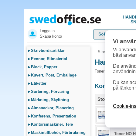
HAND
SN
Logga in
Skapa konto
Vi anvä
Vi använde
▸
Skrivbordsartiklar
Startsida
»
Sök bläck
bäst anvä
▸
Pennor, Ritmaterial
Handla Ton
De används
▸
Block, Papper
Toner och tillbehör s
användnin
▸
Kuvert, Post, Emballage
Du kan acc
▸
Etiketter
Kompatibla / 
på länken 
▸
Sortering, Förvaring
Storlek / info
▸
Märkning, Skyltning
Cookie-ins
▸
Almanackor, Planering
Toner NO H
▸
Konferens, Presentation
▸
Kontorsmaskiner, Tele
▸
Maskintillbehör, Förbrukning
Toner NO H