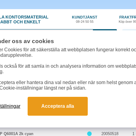
LA KONTORSMATERIAL
KUNDTJÄNST
FRAKTFR
ABBT OCH ENKELT
08-24 50 55
Köp över 9
0 var
nder oss av cookies
r Cookies för att säkerställa att webbplatsen fungerar korrekt o
 & toner
»
HP COLOR LASERJET 2600 L
ndarupplevelse.
er till HP COLOR LASERJET 2600 L onl
 också för att samla in och analysera information om webbpla
om passar till HP COLOR LASERJET 2600 L
g.
eptera eller hantera dina val nedan eller när som helst genom at
Miljöprodukter till HP COLOR LASERJET 2600 
Cookie-inställningar längst ner på sidan.
Färg
Art.nr
E
tällningar
Acceptera alla
P Q6000A 2,5k svart
20050861
1 
P Q6001A 2k cyan
20050518
1 