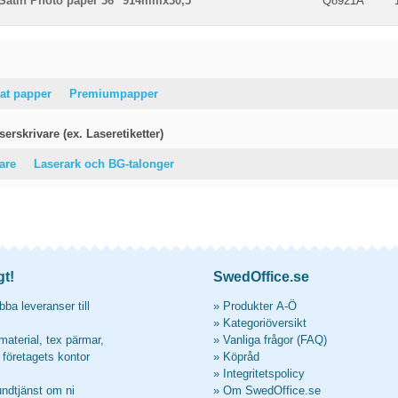
Satin Photo paper 36" 914mmx30,5
Q8921A
at papper
Premiumpapper
erskrivare (ex. Laseretiketter)
vare
Laserark och BG-talonger
gt!
SwedOffice.se
ba leveranser till
»
Produkter A-Ö
»
Kategoriöversikt
material, tex pärmar,
»
Vanliga frågor (FAQ)
l företagets kontor
»
Köpråd
»
Integritetspolicy
undtjänst om ni
»
Om SwedOffice.se