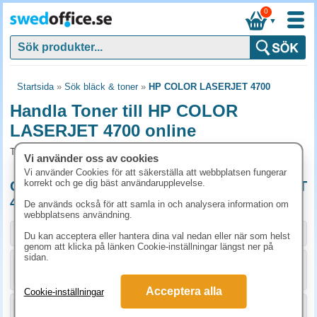
0
▼
Startsida
»
Sök bläck & toner
»
HP COLOR LASERJET 4700
Handla Toner till HP COLOR
LASERJET 4700 online
Toner och tillbehör som passar till HP COLOR LASERJET 4700
Vi använder oss av cookies
Vi använder Cookies för att säkerställa att webbplatsen fungerar
korrekt och ge dig bäst användarupplevelse.
Originalprodukter till HP COLOR LASERJET
4700
De används också för att samla in och analysera information om
webbplatsens användning.
Storlek / info
Art.nr
Du kan acceptera eller hantera dina val nedan eller när som helst
genom att klicka på länken Cookie-inställningar längst ner på
sidan.
KÖP
Q5950A
3662.50 kr
Acceptera alla
Cookie-inställningar
KÖP
Q5953A
5183.80 kr