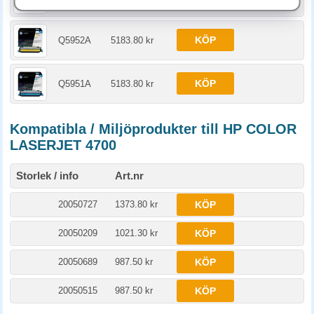
KÖP
Q5952A
5183.80 kr
KÖP
Q5951A
5183.80 kr
Kompatibla / Miljöprodukter till HP COLOR
LASERJET 4700
Storlek / info
Art.nr
20050727
1373.80 kr
KÖP
20050209
1021.30 kr
KÖP
20050689
987.50 kr
KÖP
20050515
987.50 kr
KÖP