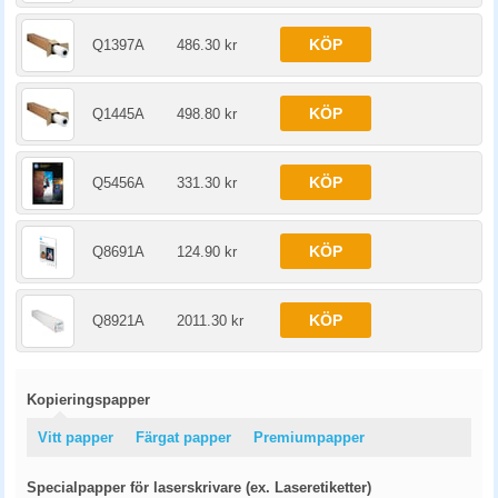
KÖP
Q1397A
486.30 kr
KÖP
Q1445A
498.80 kr
KÖP
Q5456A
331.30 kr
KÖP
Q8691A
124.90 kr
KÖP
Q8921A
2011.30 kr
Kopieringspapper
Vitt papper
Färgat papper
Premiumpapper
Specialpapper för laserskrivare (ex. Laseretiketter)