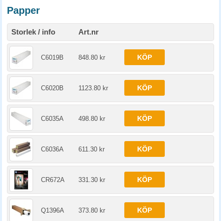
Papper
Storlek / info
Art.nr
KÖP
C6019B
848.80 kr
KÖP
C6020B
1123.80 kr
KÖP
C6035A
498.80 kr
KÖP
C6036A
611.30 kr
KÖP
CR672A
331.30 kr
KÖP
Q1396A
373.80 kr