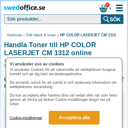
0
▼
Startsida
»
Sök bläck & toner
»
HP COLOR LASERJET CM 1312
Handla Toner till HP COLOR
LASERJET CM 1312 online
Toner och tillbehör som passar till HP COLOR LASERJET CM
Vi använder oss av cookies
1312
Vi använder Cookies för att säkerställa att webbplatsen fungerar
korrekt och ge dig bäst användarupplevelse.
Originalprodukter till HP COLOR LASERJET
De används också för att samla in och analysera information om
CM 1312
webbplatsens användning.
Du kan acceptera eller hantera dina val nedan eller när som helst
Storlek / info
Art.nr
genom att klicka på länken Cookie-inställningar längst ner på
sidan.
KÖP
CB540A
1523.80 kr
Acceptera alla
Cookie-inställningar