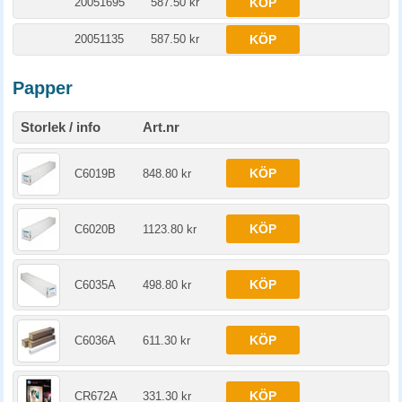
20051695
587.50 kr
KÖP
20051135
587.50 kr
KÖP
Papper
Storlek / info
Art.nr
KÖP
C6019B
848.80 kr
KÖP
C6020B
1123.80 kr
KÖP
C6035A
498.80 kr
KÖP
C6036A
611.30 kr
KÖP
CR672A
331.30 kr