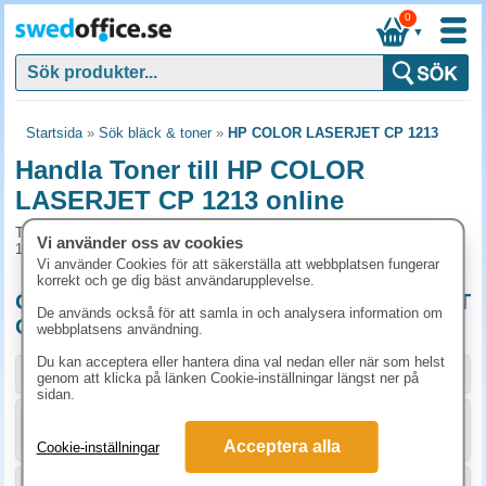
0
▼
Startsida
»
Sök bläck & toner
»
HP COLOR LASERJET CP 1213
Handla Toner till HP COLOR
LASERJET CP 1213 online
Toner och tillbehör som passar till HP COLOR LASERJET CP
Vi använder oss av cookies
1213
Vi använder Cookies för att säkerställa att webbplatsen fungerar
korrekt och ge dig bäst användarupplevelse.
Originalprodukter till HP COLOR LASERJET
De används också för att samla in och analysera information om
CP 1213
webbplatsens användning.
Du kan acceptera eller hantera dina val nedan eller när som helst
Storlek / info
Art.nr
genom att klicka på länken Cookie-inställningar längst ner på
sidan.
KÖP
CB540A
1523.80 kr
Acceptera alla
Cookie-inställningar