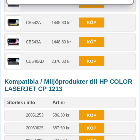
KÖP
CB541A
1448.80 kr
KÖP
CB542A
1448.80 kr
KÖP
CB543A
1448.80 kr
KÖP
CB540AD
2376.30 kr
Kompatibla / Miljöprodukter till HP COLOR
LASERJET CP 1213
Storlek / info
Art.nr
20051253
586.30 kr
KÖP
20050625
587.50 kr
KÖP