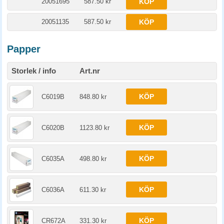
20051695
587.50 kr
KÖP
20051135
587.50 kr
KÖP
Papper
Storlek / info
Art.nr
KÖP
C6019B
848.80 kr
KÖP
C6020B
1123.80 kr
KÖP
C6035A
498.80 kr
KÖP
C6036A
611.30 kr
KÖP
CR672A
331.30 kr