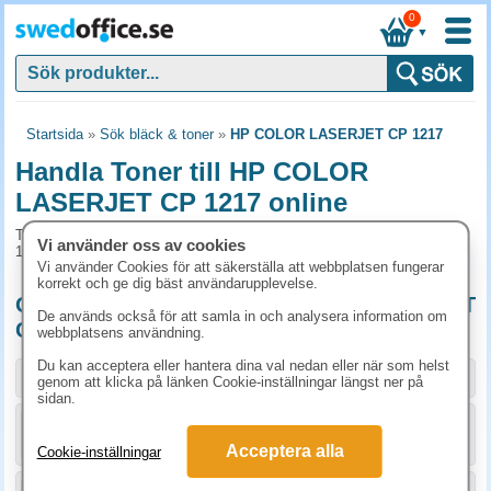
0
▼
Startsida
»
Sök bläck & toner
»
HP COLOR LASERJET CP 1217
Handla Toner till HP COLOR
LASERJET CP 1217 online
Toner och tillbehör som passar till HP COLOR LASERJET CP
Vi använder oss av cookies
1217
Vi använder Cookies för att säkerställa att webbplatsen fungerar
korrekt och ge dig bäst användarupplevelse.
Originalprodukter till HP COLOR LASERJET
De används också för att samla in och analysera information om
CP 1217
webbplatsens användning.
Du kan acceptera eller hantera dina val nedan eller när som helst
Storlek / info
Art.nr
genom att klicka på länken Cookie-inställningar längst ner på
sidan.
KÖP
CB540A
1523.80 kr
Acceptera alla
Cookie-inställningar