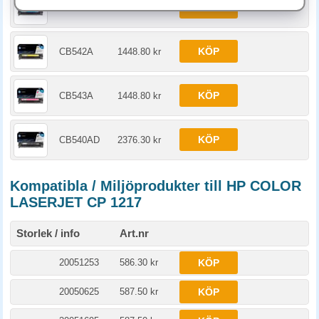
KÖP
CB541A
1448.80 kr
KÖP
CB542A
1448.80 kr
KÖP
CB543A
1448.80 kr
KÖP
CB540AD
2376.30 kr
Kompatibla / Miljöprodukter till HP COLOR
LASERJET CP 1217
Storlek / info
Art.nr
20051253
586.30 kr
KÖP
20050625
587.50 kr
KÖP