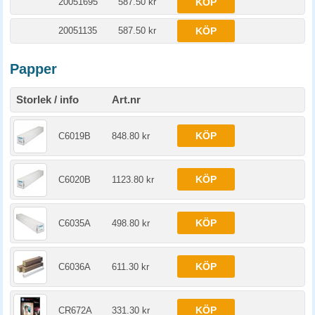
20051695
587.50 kr
KÖP
20051135
587.50 kr
KÖP
Papper
Storlek / info
Art.nr
KÖP
C6019B
848.80 kr
KÖP
C6020B
1123.80 kr
KÖP
C6035A
498.80 kr
KÖP
C6036A
611.30 kr
KÖP
CR672A
331.30 kr