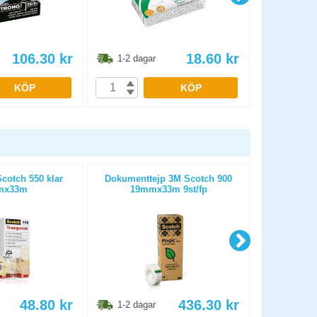
106.30
kr
18.60
kr
1-2 dagar
1-2 dag
KÖP
KÖP
cotch 550 klar
Dokumenttejp 3M Scotch 900
Gem ko
mx33m
19mmx33m 9st/fp
48.80
kr
436.30
kr
1-2 dagar
1-2 dag