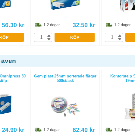
56.30
kr
32.50
kr
1-2 dagar
1-2 dagar
KÖP
KÖP
 även
 Omnipress 30
Gem plast 25mm sorterade färger
Kontorstejp S
t/fp
500st/ask
19m
24.90
kr
62.40
kr
1-2 dagar
1-2 dagar