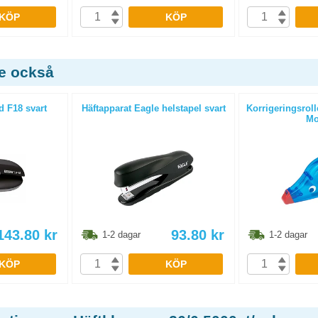
KÖP
KÖP
de också
d F18 svart
Häftapparat Eagle helstapel svart
Korrigeringsroll
Mo
143.80
kr
93.80
kr
1-2 dagar
1-2 dagar
KÖP
KÖP