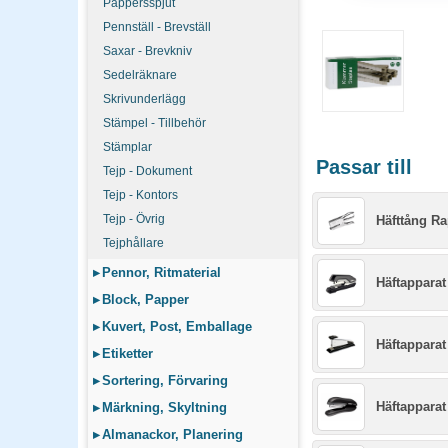
Pappersspjut
Pennställ - Brevställ
Saxar - Brevkniv
Sedelräknare
Skrivunderlägg
Stämpel - Tillbehör
Stämplar
Passar till
Tejp - Dokument
Tejp - Kontors
Tejp - Övrig
Häfttång Ra
Tejphållare
▸
Pennor, Ritmaterial
Häftapparat
▸
Block, Papper
▸
Kuvert, Post, Emballage
Häftapparat
▸
Etiketter
▸
Sortering, Förvaring
Häftapparat
▸
Märkning, Skyltning
▸
Almanackor, Planering