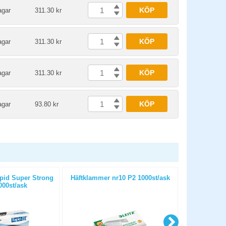
KÖP
agar
311.30 kr
KÖP
agar
311.30 kr
KÖP
agar
311.30 kr
KÖP
agar
93.80 kr
pid Super Strong
Häftklammer nr10 P2 1000st/ask
Häftkla
000st/ask
Performan