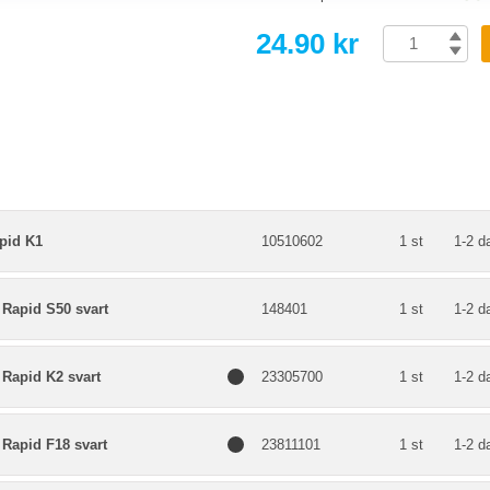
24.90 kr
pid K1
10510602
1 st
1-2 d
 Rapid S50 svart
148401
1 st
1-2 d
 Rapid K2 svart
23305700
1 st
1-2 d
 Rapid F18 svart
23811101
1 st
1-2 d