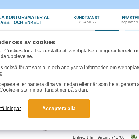
LA KONTORSMATERIAL
KUNDTJÄNST
FRAKTFR
ABBT OCH ENKELT
08-24 50 55
Köp över 9
0 var
nder oss av cookies
tiklar
»
Häftklammer
»
Häftklammer 26/6 5000st/ask
r Cookies för att säkerställa att webbplatsen fungerar korrekt o
ndarupplevelse.
Häftklammer 26/6 5000
 också för att samla in och analysera information om webbpla
g.
Standardklammer som passar till 
eptera eller hantera dina val nedan eller när som helst genom at
Cookie-inställningar längst ner på sidan.
Typ:
26/6
Antal:
5000st/ask
Kapacitet:
2-20ark
tällningar
Acceptera alla
Enhet:
1 fp
Art.nr:
741700