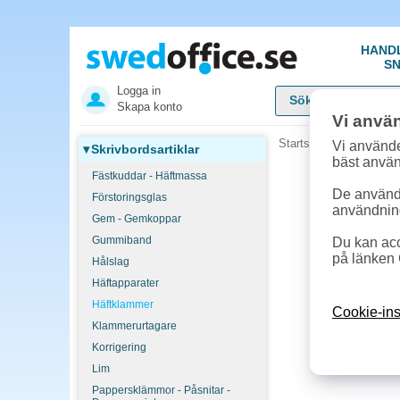
HAND
SN
Logga in
Skapa konto
Vi anvä
Startsida
»
Skrivbordsar
Vi använde
▾
Skrivbordsartiklar
bäst anvä
Fästkuddar - Häftmassa
De används
Förstoringsglas
användnin
Gem - Gemkoppar
Gummiband
Du kan acc
på länken 
Hålslag
Häftapparater
Häftklammer
Cookie-ins
Klammerurtagare
Korrigering
Lim
Pappersklämmor - Påsnitar -