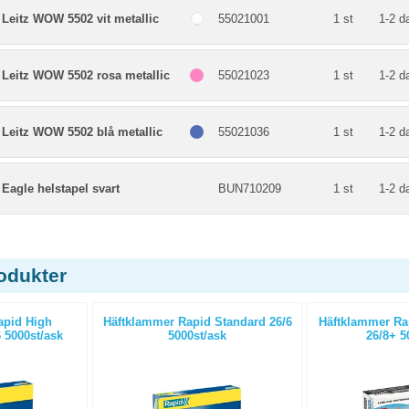
 Leitz WOW 5502 vit metallic
55021001
1 st
1-2 d
 Leitz WOW 5502 rosa metallic
55021023
1 st
1-2 d
 Leitz WOW 5502 blå metallic
55021036
1 st
1-2 d
 Eagle helstapel svart
BUN710209
1 st
1-2 d
odukter
apid High
Häftklammer Rapid Standard 26/6
Häftklammer Ra
 5000st/ask
5000st/ask
26/8+ 5