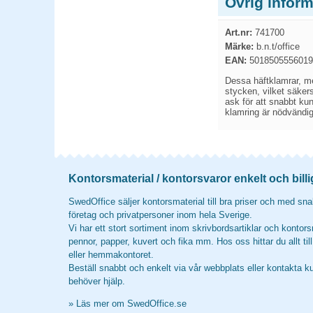
Övrig infor
Art.nr:
741700
Märke:
b.n.t/office
EAN:
5018505556019
Dessa häftklamrar, me
stycken, vilket säkers
ask för att snabbt kun
klamring är nödvändig
Kontorsmaterial / kontorsvaror enkelt och billi
SwedOffice säljer kontorsmaterial till bra priser och med snab
företag och privatpersoner inom hela Sverige.
Vi har ett stort sortiment inom skrivbordsartiklar och kontors
pennor, papper, kuvert och fika mm. Hos oss hittar du allt til
eller hemmakontoret.
Beställ snabbt och enkelt via vår webbplats eller kontakta k
behöver hjälp.
»
Läs mer om SwedOffice.se