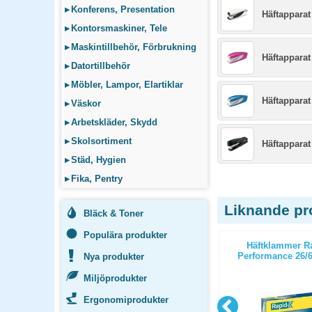
▸
Konferens, Presentation
Häftapparat
▸
Kontorsmaskiner, Tele
▸
Maskintillbehör, Förbrukning
Häftapparat
▸
Datortillbehör
▸
Möbler, Lampor, Elartiklar
Häftapparat
▸
Väskor
▸
Arbetskläder, Skydd
▸
Skolsortiment
Häftapparat
▸
Städ, Hygien
▸
Fika, Pentry
Liknande pr
Bläck & Toner
Populära produkter
02 strl. 9
Provpåsklämma 30mm 100st/ask
Häftklammer R
Performance 26/6
Nya produkter
Miljöprodukter
Ergonomiprodukter