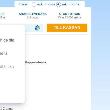
Priser:
exkl. moms
inkl. moms
ITT
SNABB LEVERANS
STORT UTBUD
95 kr
1-2 dagar
Över 12.000 artiklar
TILL KASSAN
or, 0.00 kr
ch ge dig
st/ask
tsens
de vanligaste häftapparaterna.
t klicka
1-2 dagar