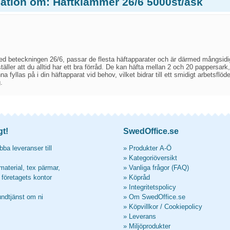
mation om: Häftklammer 26/6 5000st/ask
d beteckningen 26/6, passar de flesta häftapparater och är därmed mångsidiga
täller att du alltid har ett bra förråd. De kan häfta mellan 2 och 20 pappersark,
na fyllas på i din häftapparat vid behov, vilket bidrar till ett smidigt arbetsflö
.
gt!
SwedOffice.se
ba leveranser till
»
Produkter A-Ö
»
Kategoriöversikt
material, tex pärmar,
»
Vanliga frågor (FAQ)
l företagets kontor
»
Köpråd
»
Integritetspolicy
undtjänst om ni
»
Om SwedOffice.se
»
Köpvillkor
/
Cookiepolicy
»
Leverans
»
Miljöprodukter