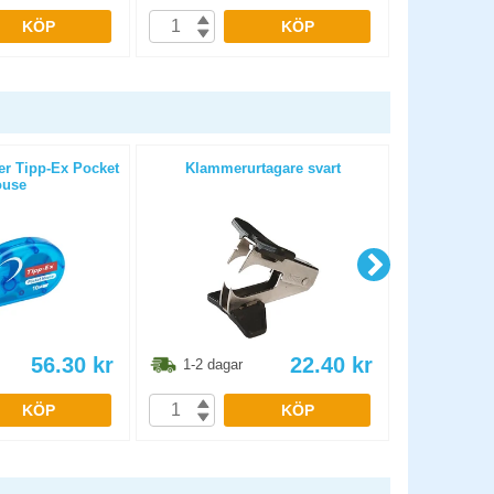
KÖP
KÖP
er Tipp-Ex Pocket
Klammerurtagare svart
Hålslag
use
56.30
kr
22.40
kr
1-2 dagar
1-2 dag
KÖP
KÖP