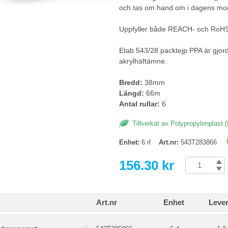
och tas om hand om i dagens mod
Uppfyller både REACH- och RoHS 
Etab 543/28 packtejp PPA är gjord
akrylhäftämne.
Bredd:
38mm
Längd:
66m
Antal rullar:
6
Tillverkat av Polypropylenplast 
Enhet:
6 rl
Art.nr:
543T283866
156.30 kr
Art.nr
Enhet
Lever