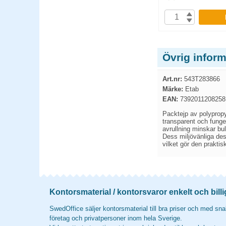
P
KÖP
Övrig infor
Art.nr:
543T283866
Märke:
Etab
EAN:
7392011208258
Packtejp av polypropy
transparent och funge
avrullning minskar bul
Dess miljövänliga des
vilket gör den praktisk
Kontorsmaterial / kontorsvaror enkelt och billi
SwedOffice säljer kontorsmaterial till bra priser och med snab
företag och privatpersoner inom hela Sverige.