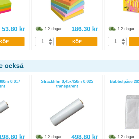
53.80
kr
186.30
kr
1-2 dagar
1-2 dagar
KÖP
KÖP
de också
x300m 0,017
Sträckfilm 0,45x450m 0,025
Bubbelpåse 29
ent
transparent
198.80
kr
498.80
kr
1-2 dagar
1-2 dagar