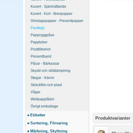
Kuvert - Självhäftande
Kuvert - Kort - Brevpapper
Omslagspapper - Presentpapper
Packtejp
Pappryggpåse
Papptuber
Posttillbehör
Presentband
Påsar - Bärkassar
Skydd och stötdämpning
Stegar - Kärror
Sträckfilm och plast
Vågar
Wellpapplådor
Övrigt emballage
▸
Etiketter
Produktvarianter
▸
Sortering, Förvaring
▸
Märkning, Skyltning