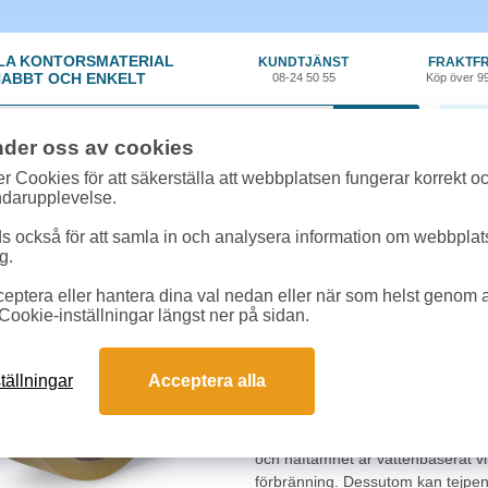
LA KONTORSMATERIAL
KUNDTJÄNST
FRAKTFR
ABBT OCH ENKELT
08-24 50 55
Köp över 9
0 var
nder oss av cookies
t, Emballage
»
Packtejp
»
Packtejp Etab 543/28 PP 38mmx66m transparent
r Cookies för att säkerställa att webbplatsen fungerar korrekt o
ndarupplevelse.
Packtejp Etab 543/28 
 också för att samla in och analysera information om webbpla
g.
Etab 543/28 packtejp PPA är en 
eptera eller hantera dina val nedan eller när som helst genom at
för pålitlig förslutning av karto
Cookie-inställningar längst ner på sidan.
Idealisk till lätta eller medeltung
både enkel och bekväm att använda
får påverka varken användaren ell
tällningar
Acceptera alla
värme och kyla väl.
Ansedd som ett bättre miljöval än 
och häftämnet är vattenbaserat vilke
förbränning. Dessutom kan tejpe