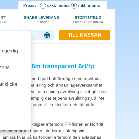
Priser:
exkl. moms
inkl. moms
ITT
SNABB LEVERANS
STORT UTBUD
95 kr
1-2 dagar
Över 12.000 artiklar
TILL KASSAN
or, 0.00 kr
 6rl/fp
ch ge dig
PP 38mmx66m transparent 6rl/fp
tsens
förpackningstejp med god häftförmåga som används
t klicka
nger och paket, emballering och annan lagerverksamhet.
a kartonger. Med tyst och smidig avrullning vilket gör den
 och mycket lämplig där tejpens avrullningsljud inte
er arbetsmiljön negativt. Fuktsäker och tål både
vissa andra packtejper eftersom PP-filmen är klorfritt
t innebär att tejpen inte blir miljöfarlig vid
n lämnas kvar på kartongen eftersom den avlägsnas