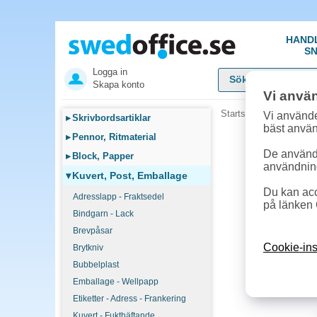
HAND
SN
Logga in
Skapa konto
Vi anvä
Startsida
»
Kuvert, Pos
Vi använde
▸
Skrivbordsartiklar
bäst anvä
▸
Pennor, Ritmaterial
De används
▸
Block, Papper
användnin
▾
Kuvert, Post, Emballage
Du kan acc
Adresslapp - Fraktsedel
på länken 
Bindgarn - Lack
Brevpåsar
Cookie-ins
Brytkniv
Bubbelplast
Emballage - Wellpapp
Etiketter - Adress - Frankering
Kuvert - Fukthäftande