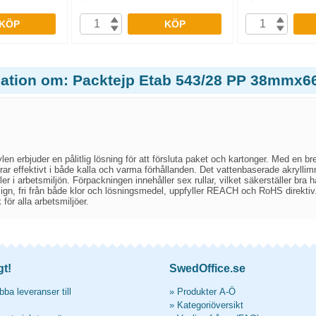
KÖP
KÖP
mation om: Packtejp Etab 543/28 PP 38mmx66
len erbjuder en pålitlig lösning för att försluta paket och kartonger. Med en 
rar effektivt i både kalla och varma förhållanden. Det vattenbaserade akrylli
ler i arbetsmiljön. Förpackningen innehåller sex rullar, vilket säkerställer bra
ign, fri från både klor och lösningsmedel, uppfyller REACH och RoHS direktiv. 
 för alla arbetsmiljöer.
gt!
SwedOffice.se
ba leveranser till
»
Produkter A-Ö
»
Kategoriöversikt