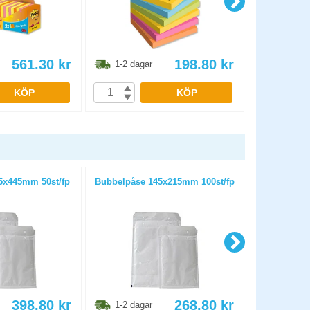
561.30
kr
198.80
kr
1-2 dagar
1-2 dag
KÖP
KÖP
5x445mm 50st/fp
Bubbelpåse 145x215mm 100st/fp
Wellåda 1
398.80
kr
268.80
kr
1-2 dagar
1-2 dag