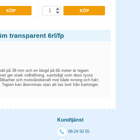
KÖP
KÖP
m transparent 6rl/fp
bredd på 38 mm och en längd på 66 meter är tejpen
mmet ger stark vidhäftning, samtidigt som dess tysta
 hållbarhet och motståndskraft mot både rivning och fukt.
Tejpen kan återvinnas utan att tas bort från kartonger,
Kundtjänst
08-24 50 55