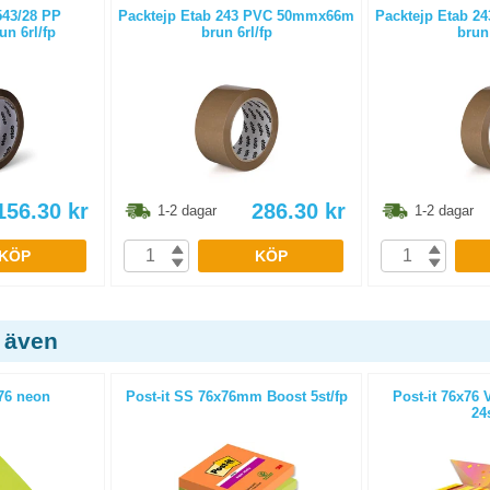
543/28 PP
Packtejp Etab 243 PVC 50mmx66m
Packtejp Etab 
n 6rl/fp
brun 6rl/fp
brun 
156.30
kr
286.30
kr
1-2 dagar
1-2 dagar
KÖP
KÖP
 även
76 neon
Post-it SS 76x76mm Boost 5st/fp
Post-it 76x76 
24