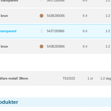
transparent
543T285066
6 rl
1-2
brun
543B285066
6 rl
1-2
ransparent
543T283866
6 rl
1-2
brun
543B283866
6 rl
1-2
ållare metall 38mm
T610102
1 st
1-2 dag
odukter