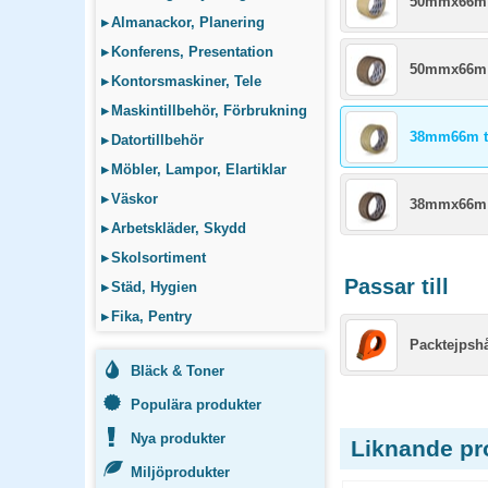
50mmx66m 
▸
Almanackor, Planering
▸
Konferens, Presentation
50mmx66m 
▸
Kontorsmaskiner, Tele
▸
Maskintillbehör, Förbrukning
38mm66m t
▸
Datortillbehör
▸
Möbler, Lampor, Elartiklar
▸
Väskor
38mmx66m 
▸
Arbetskläder, Skydd
▸
Skolsortiment
Passar till
▸
Städ, Hygien
▸
Fika, Pentry
Packtejpsh
Bläck & Toner
Populära produkter
Nya produkter
Liknande pr
Miljöprodukter