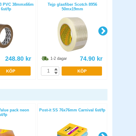
243 PVC 38mmx66m
Tejp glasfiber Scotch 8956
Packtej
6st/fp
50mx19mm
50mmx66m 
248.80
kr
74.90
kr
1-2 dagar
1-2 dag
KÖP
KÖP
Value pack neon
Post-it SS 76x76mm Carnival 6st/fp
Post-
st/fp