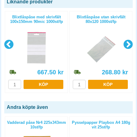
Liknande produkter
Blixtlåspåse med skrivfält
Blixtlåspåse utan skrivfält
100x150mm 90mic 1000st/fp
80x120 1000st/fp
667.50
kr
268.80
kr
KÖP
KÖP
Andra köpte även
Vadderad påse Nr4 225x343mm
Pysselpapper Playbox A4 180g
10st/fp
vit 25st/fp