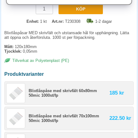
KÖP
Enhet:
1 kt
Art.nr:
T230308
1-2 dagar
Blixtlåspåsar MED skrivfält och utstansade hål för upphängning. Lätta
att öppna och återförsluta. 1000 st per förpackning.
Mått:
120x180mm
Tjocklek:
0,05mm
Tillverkat av Polyetenplast (PE)
Produktvarianter
Blixtlåspåse med skrivfält 60x80mm
185 kr
50mic 1000st/fp
Blixtlåspåse med skrivfält 70x100mm
222.50 kr
50mic 1000st/fp