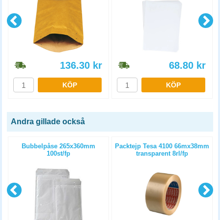
136.30
kr
68.80
kr
KÖP
KÖP
Andra gillade också
m
Bubbelpåse 265x360mm
Packtejp Tesa 4100 66mx38mm
100st/fp
transparent 8rl/fp