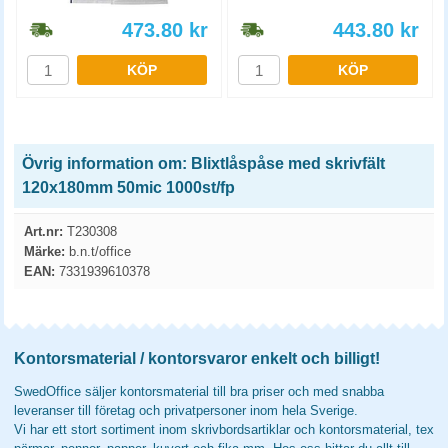
473.80
kr
443.80
kr
KÖP
KÖP
Övrig information om: Blixtlåspåse med skrivfält
120x180mm 50mic 1000st/fp
Art.nr:
T230308
Märke:
b.n.t/office
EAN:
7331939610378
Kontorsmaterial / kontorsvaror enkelt och billigt!
SwedOffice säljer kontorsmaterial till bra priser och med snabba
leveranser till företag och privatpersoner inom hela Sverige.
Vi har ett stort sortiment inom skrivbordsartiklar och kontorsmaterial, tex