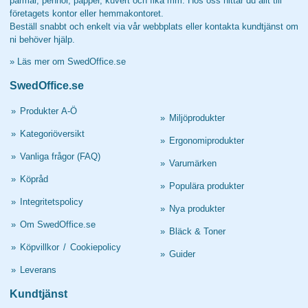
pärmar, pennor, papper, kuvert och fika mm. Hos oss hittar du allt till
företagets kontor eller hemmakontoret.
Beställ snabbt och enkelt via vår webbplats eller kontakta kundtjänst om
ni behöver hjälp.
»
Läs mer om SwedOffice.se
SwedOffice.se
»
Produkter A-Ö
»
Miljöprodukter
»
Kategoriöversikt
»
Ergonomiprodukter
»
Vanliga frågor (FAQ)
»
Varumärken
»
Köpråd
»
Populära produkter
»
Integritetspolicy
»
Nya produkter
»
Om SwedOffice.se
»
Bläck & Toner
»
Köpvillkor
/
Cookiepolicy
»
Guider
»
Leverans
Kundtjänst