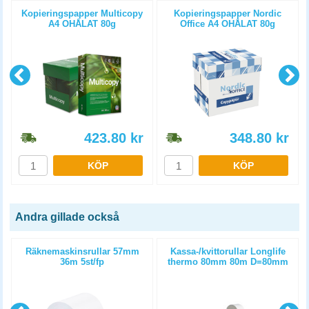
Kopieringspapper Multicopy
Kopieringspapper Nordic
A4 OHÅLAT 80g
Office A4 OHÅLAT 80g
5x500st/kartong
5x500st/kartong
423.80
kr
348.80
kr
KÖP
KÖP
Andra gillade också
m
Räknemaskinsrullar 57mm
Kassa-/kvittorullar Longlife
36m 5st/fp
thermo 80mm 80m D=80mm
3st/fp