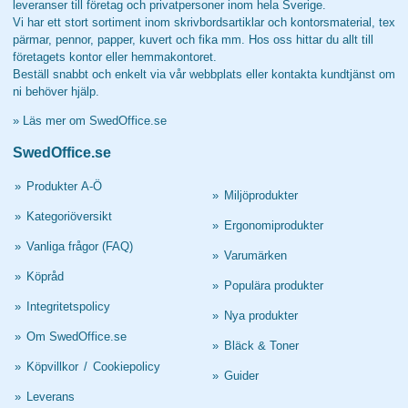
leveranser till företag och privatpersoner inom hela Sverige.
Vi har ett stort sortiment inom skrivbordsartiklar och kontorsmaterial, tex
pärmar, pennor, papper, kuvert och fika mm. Hos oss hittar du allt till
företagets kontor eller hemmakontoret.
Beställ snabbt och enkelt via vår webbplats eller kontakta kundtjänst om
ni behöver hjälp.
»
Läs mer om SwedOffice.se
SwedOffice.se
»
Produkter A-Ö
»
Miljöprodukter
»
Kategoriöversikt
»
Ergonomiprodukter
»
Vanliga frågor (FAQ)
»
Varumärken
»
Köpråd
»
Populära produkter
»
Integritetspolicy
»
Nya produkter
»
Om SwedOffice.se
»
Bläck & Toner
»
Köpvillkor
/
Cookiepolicy
»
Guider
»
Leverans