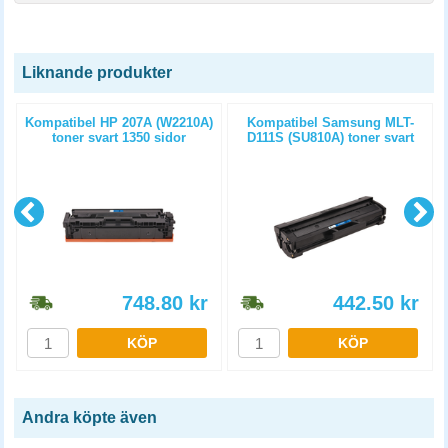
Liknande produkter
Kompatibel HP 207A (W2210A)
Kompatibel Samsung MLT-
toner svart 1350 sidor
D111S (SU810A) toner svart
1000 sidor
748.80
kr
442.50
kr
KÖP
KÖP
Andra köpte även