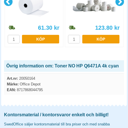
61.30
kr
123.80
kr
KÖP
KÖP
Övrig information om: Toner NO HP Q6471A 4k cyan
Art.nr:
20050164
Märke:
Office Depot
EAN:
8717868044795
Kontorsmaterial / kontorsvaror enkelt och billigt!
SwedOffice säljer kontorsmaterial till bra priser och med snabba