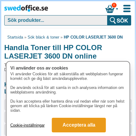
0
▼
Startsida
»
Sök bläck & toner
»
HP COLOR LASERJET 3600 DN
Handla Toner till HP COLOR
LASERJET 3600 DN online
Toner och tillbehör som passar till HP COLOR LASERJET 3600
Vi använder oss av cookies
DN
Vi använder Cookies för att säkerställa att webbplatsen fungerar
korrekt och ge dig bäst användarupplevelse.
Kompatibla / Miljöprodukter till HP COLOR
De används också för att samla in och analysera information om
LASERJET 3600 DN
webbplatsens användning.
Du kan acceptera eller hantera dina val nedan eller när som helst
Storlek / info
Art.nr
genom att klicka på länken Cookie-inställningar längst ner på
sidan.
20050164
807.50 kr
KÖP
Acceptera alla
Cookie-inställningar
20051286
832.50 kr
KÖP