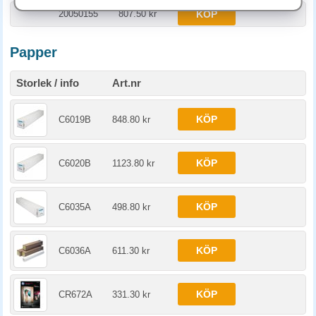
20050155
807.50 kr
KÖP
Papper
Storlek / info
Art.nr
KÖP
C6019B
848.80 kr
KÖP
C6020B
1123.80 kr
KÖP
C6035A
498.80 kr
KÖP
C6036A
611.30 kr
KÖP
CR672A
331.30 kr