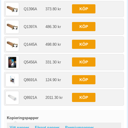
KÖP
Q1396A
373.80 kr
KÖP
Q1397A
486.30 kr
KÖP
Q1445A
498.80 kr
KÖP
Q5456A
331.30 kr
KÖP
Q8691A
124.90 kr
KÖP
Q8921A
2011.30 kr
Kopieringspapper
Vitt papper
Färgat papper
Premiumpapper