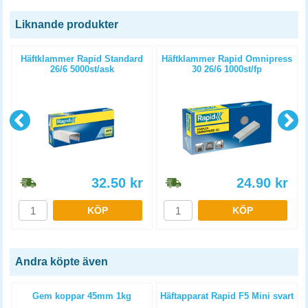
Liknande produkter
s
Häftklammer Rapid Standard
Häftklammer Rapid Omnipress
26/6 5000st/ask
30 26/6 1000st/fp
32.50
kr
24.90
kr
KÖP
KÖP
Andra köpte även
Gem koppar 45mm 1kg
Häftapparat Rapid F5 Mini svart