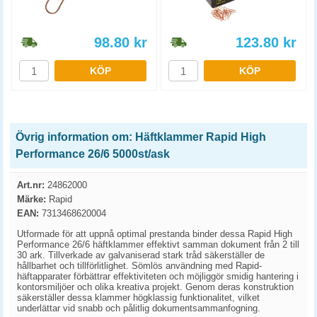
98.80
kr
123.80
kr
KÖP
KÖP
Övrig information om: Häftklammer Rapid High
Performance 26/6 5000st/ask
Art.nr:
24862000
Märke:
Rapid
EAN:
7313468620004
Utformade för att uppnå optimal prestanda binder dessa Rapid High
Performance 26/6 häftklammer effektivt samman dokument från 2 till
30 ark. Tillverkade av galvaniserad stark tråd säkerställer de
hållbarhet och tillförlitlighet. Sömlös användning med Rapid-
häftapparater förbättrar effektiviteten och möjliggör smidig hantering i
kontorsmiljöer och olika kreativa projekt. Genom deras konstruktion
säkerställer dessa klammer högklassig funktionalitet, vilket
underlättar vid snabb och pålitlig dokumentsammanfogning.