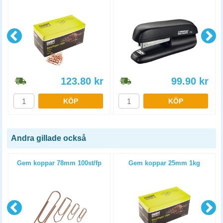
123.80
kr
99.90
kr
KÖP
KÖP
Andra gillade också
d
Gem koppar 78mm 100st/fp
Gem koppar 25mm 1kg