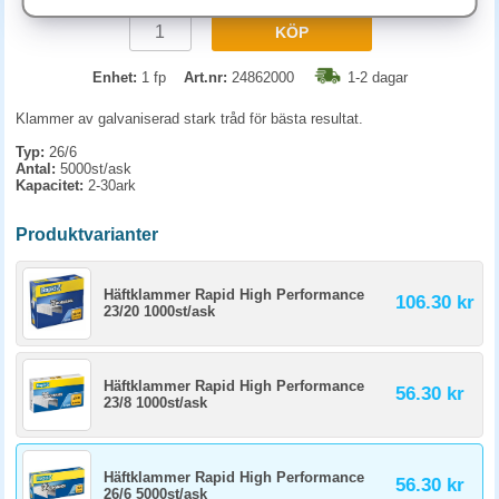
KÖP
Enhet:
1 fp
Art.nr:
24862000
1-2 dagar
Klammer av galvaniserad stark tråd för bästa resultat.
Typ:
26/6
Antal:
5000st/ask
Kapacitet:
2-30ark
Produktvarianter
Häftklammer Rapid High Performance
106.30 kr
23/20 1000st/ask
Häftklammer Rapid High Performance
56.30 kr
23/8 1000st/ask
Häftklammer Rapid High Performance
56.30 kr
26/6 5000st/ask