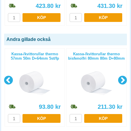
423.80
kr
431.30
kr
KÖP
KÖP
Andra gillade också
)
Kassa-/kvittorullar thermo
Kassa-/kvittorullar thermo
57mm 50m D=64mm 5st/fp
bisfenolfri 80mm 80m D=80mm
6st/fp
93.80
kr
211.30
kr
KÖP
KÖP