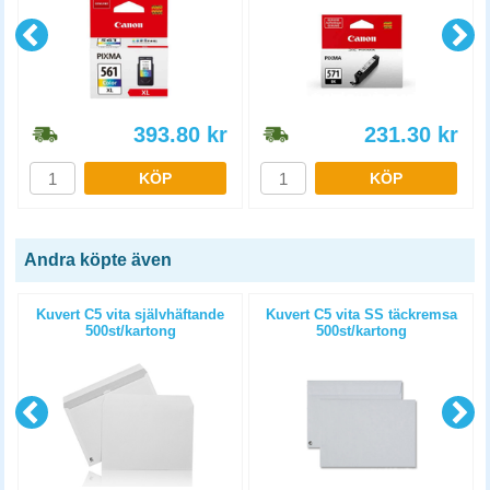
393.80
kr
231.30
kr
KÖP
KÖP
Andra köpte även
Kuvert C5 vita självhäftande
Kuvert C5 vita SS täckremsa
500st/kartong
500st/kartong