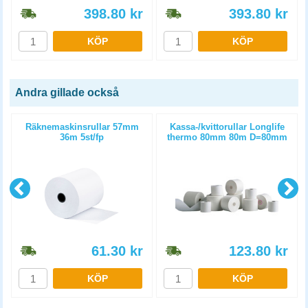
398.80
kr
393.80
kr
KÖP
KÖP
Andra gillade också
Räknemaskinsrullar 57mm
Kassa-/kvittorullar Longlife
36m 5st/fp
thermo 80mm 80m D=80mm
3st/fp
61.30
kr
123.80
kr
KÖP
KÖP