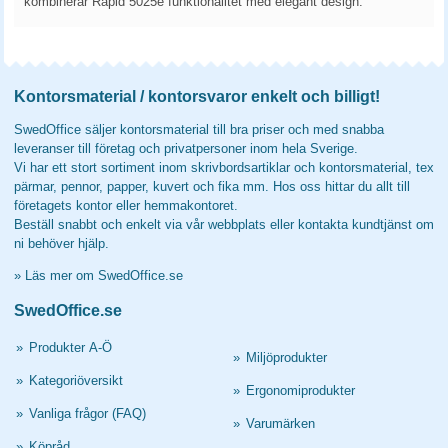
kombinerar Rapid 5025e funktionalitet med elegant design.
Kontorsmaterial / kontorsvaror enkelt och billigt!
SwedOffice säljer kontorsmaterial till bra priser och med snabba
leveranser till företag och privatpersoner inom hela Sverige.
Vi har ett stort sortiment inom skrivbordsartiklar och kontorsmaterial, tex
pärmar, pennor, papper, kuvert och fika mm. Hos oss hittar du allt till
företagets kontor eller hemmakontoret.
Beställ snabbt och enkelt via vår webbplats eller kontakta kundtjänst om
ni behöver hjälp.
»
Läs mer om SwedOffice.se
SwedOffice.se
»
Produkter A-Ö
»
Miljöprodukter
»
Kategoriöversikt
»
Ergonomiprodukter
»
Vanliga frågor (FAQ)
»
Varumärken
»
Köpråd