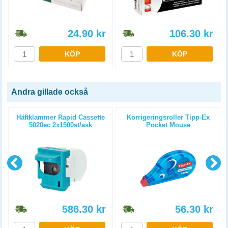
24.90
kr
106.30
kr
KÖP
KÖP
Andra gillade också
Häftklammer Rapid Cassette
Korrigeringsroller Tipp-Ex
5020ec 2x1500st/ask
Pocket Mouse
586.30
kr
56.30
kr