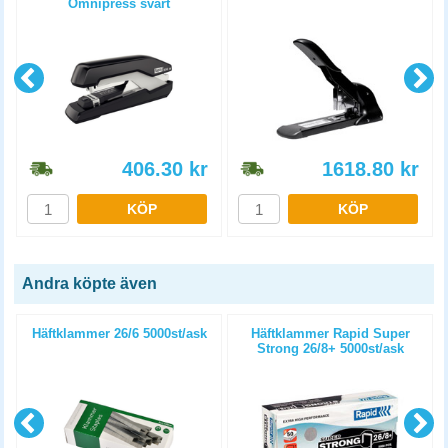
Omnipress svart
406.30
kr
1618.80
kr
KÖP
KÖP
Andra köpte även
Häftklammer 26/6 5000st/ask
Häftklammer Rapid Super
Strong 26/8+ 5000st/ask