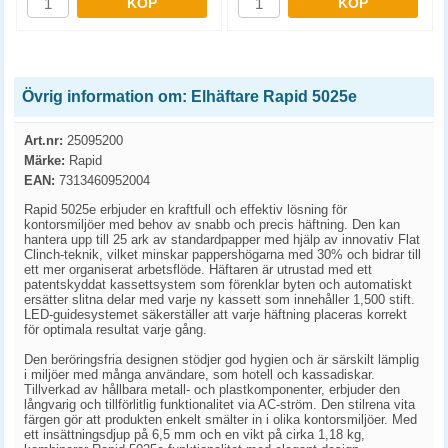
KÖP
KÖP
Övrig information om: Elhäftare Rapid 5025e
Art.nr:
25095200
Märke:
Rapid
EAN:
7313460952004
Rapid 5025e erbjuder en kraftfull och effektiv lösning för
kontorsmiljöer med behov av snabb och precis häftning. Den kan
hantera upp till 25 ark av standardpapper med hjälp av innovativ Flat
Clinch-teknik, vilket minskar pappershögarna med 30% och bidrar till
ett mer organiserat arbetsflöde. Häftaren är utrustad med ett
patentskyddat kassettsystem som förenklar byten och automatiskt
ersätter slitna delar med varje ny kassett som innehåller 1,500 stift.
LED-guidesystemet säkerställer att varje häftning placeras korrekt
för optimala resultat varje gång.
Den beröringsfria designen stödjer god hygien och är särskilt lämplig
i miljöer med många användare, som hotell och kassadiskar.
Tillverkad av hållbara metall- och plastkomponenter, erbjuder den
långvarig och tillförlitlig funktionalitet via AC-ström. Den stilrena vita
färgen gör att produkten enkelt smälter in i olika kontorsmiljöer. Med
ett insättningsdjup på 6,5 mm och en vikt på cirka 1,18 kg,