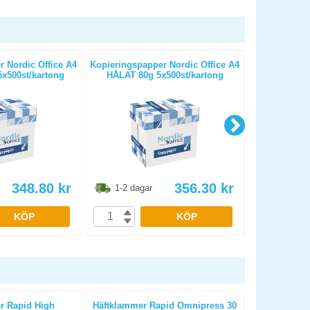
 Nordic Office A4
Kopieringspapper Nordic Office A4
Kopierings
x500st/kartong
HÅLAT 80g 5x500st/kartong
OHÅLAT 
348.80
kr
356.30
kr
1-2 dagar
1-2 dag
KÖP
KÖP
r Rapid High
Häftklammer Rapid Omnipress 30
Häftklammer