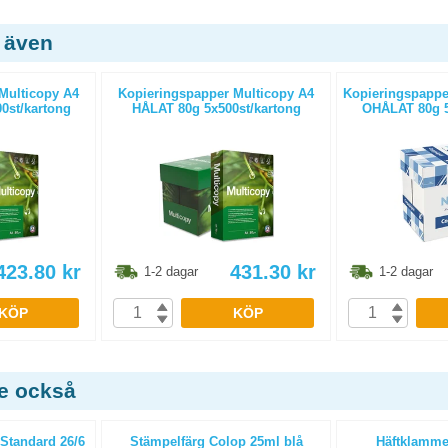
 även
Multicopy A4
Kopieringspapper Multicopy A4
Kopieringspapper
0st/kartong
HÅLAT 80g 5x500st/kartong
OHÅLAT 80g 5
423.80
kr
431.30
kr
1-2 dagar
1-2 dagar
KÖP
KÖP
de också
Standard 26/6
Stämpelfärg Colop 25ml blå
Häftklamme