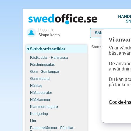
HAND
SN
Logga in
Skapa konto
Vi anvä
Startsida
»
Skrivbordsar
Vi använde
▾
Skrivbordsartiklar
bäst anvä
Fästkuddar - Häftmassa
De används
Förstoringsglas
användnin
Gem - Gemkoppar
Gummiband
Du kan acc
på länken 
Hålslag
Häftapparater
Häftklammer
Cookie-ins
Klammerurtagare
Korrigering
Lim
Pappersklämmor - Påsnitar -