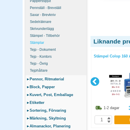
Pappersspjut
Pennställ - Brevställ
Saxar - Brevkniv
Sedelräknare
Skrivunderlägg
Stämpel - Tillbehör
Liknande pr
Stämplar
Tejp - Dokument
and" 13mm
Stämpel Colop Green Line 20/L
Stämpel Colop 160
Tejp - Kontors
"Makulerad"
Tejp - Övrig
Tejphållare
▸
Pennor, Ritmaterial
▸
Block, Papper
▸
Kuvert, Post, Emballage
▸
Etiketter
1.30
kr
186.30
kr
1-2 dagar
1-2 dagar
▸
Sortering, Förvaring
▸
Märkning, Skyltning
P
KÖP
▸
Almanackor, Planering