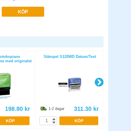
KÖP
otokopians
Stämpel S120WD Datum/Text
Stämpel C
e med originalet
ygas
198.80
kr
311.30
kr
1-2 dagar
1-2 dag
KÖP
KÖP