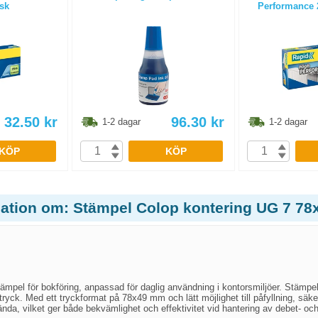
ask
Performance 2
32.50
kr
96.30
kr
1-2 dagar
1-2 dagar
KÖP
KÖP
mation om: Stämpel Colop kontering UG 7 7
ämpel för bokföring, anpassad för daglig användning i kontorsmiljöer. Stämpeln 
tryck. Med ett tryckformat på 78x49 mm och lätt möjlighet till påfyllning, säk
ända, vilket ger både bekvämlighet och effektivitet vid hantering av debet- och