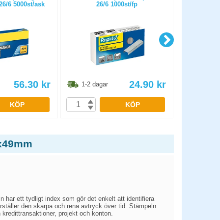
6/6 5000st/ask
26/6 1000st/fp
5
56.30
kr
24.90
kr
1-2 dagar
1-2 dag
KÖP
KÖP
8x49mm
har ett tydligt index som gör det enkelt att identifiera
erställer den skarpa och rena avtryck över tid. Stämpeln
 kredittransaktioner, projekt och konton.