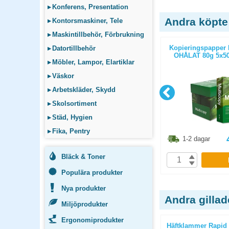
▸
Konferens, Presentation
Andra köpte
▸
Kontorsmaskiner, Tele
▸
Maskintillbehör, Förbrukning
ic Office
Kopieringspapper Multicopy Next
Kopieringspapper 
▸
Datortillbehör
AT 80g
Xpressbox A4 80g OHÅLAT
OHÅLAT 80g 5x50
▸
Möbler, Lampor, Elartiklar
g
2500st/kartong
▸
Väskor
▸
Arbetskläder, Skydd
▸
Skolsortiment
▸
Städ, Hygien
▸
Fika, Pentry
6.30
kr
436.30
kr
1-2 dagar
1-2 dagar
Bläck & Toner
P
KÖP
Populära produkter
Nya produkter
Andra gilla
Miljöprodukter
Ergonomiprodukter
vart
Brevkniv 25cm
Häftklammer Rapid 