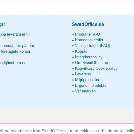
gt!
SwedOffice.se
ba leveranser till
»
Produkter A-Ö
»
Kategoriöversikt
material, tex pärmar,
»
Vanliga frågor (FAQ)
l företagets kontor
»
Köpråd
»
Integritetspolicy
undtjänst om ni
»
Om SwedOffice.se
»
Köpvillkor
/
Cookiepolicy
»
Leverans
»
Miljöprodukter
»
Ergonomiprodukter
»
Varumärken