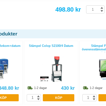
498.80 kr
odukter
 Ankom+datum
Stämpel Colop S2100/4 Datum
Stämpel F
överensstämmels
int
348.80
kr
430
kr
1-2 dagar
1-2 dagar
KÖP
KÖP