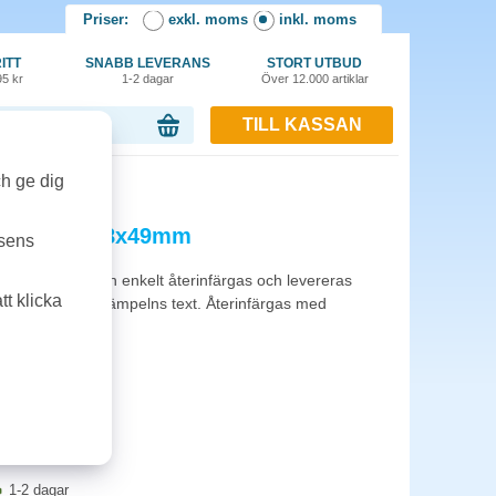
Priser:
exkl. moms
inkl. moms
ITT
SNABB LEVERANS
STORT UTBUD
95 kr
1-2 dagar
Över 12.000 artiklar
TILL KASSAN
or, 0.00 kr
ch ge dig
ring UG 7 78x49mm
tsens
färgande och kan enkelt återinfärgas och levereras
t klicka
sar konteringsstämpelns text. Återinfärgas med
mm
1-2 dagar