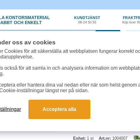
LA KONTORSMATERIAL
KUNDTJÄNST
FRAKTFR
ABBT OCH ENKELT
08-24 50 55
Köp över 9
0 var
nder oss av cookies
tiklar
»
Stämplar
»
Stämpel Colop kontering UG 7 78x49mm
r Cookies för att säkerställa att webbplatsen fungerar korrekt o
ndarupplevelse.
Stämpel Colop konte
 också för att samla in och analysera information om webbpla
g.
Konteringsstämpel som är självin
eptera eller hantera dina val nedan eller när som helst genom at
komplett med tydligt index som vi
Cookie-inställningar längst ner på sidan.
stämpelfärg kvalitet EOS.
Stämpel kontering UG 7: 78x49
tällningar
Acceptera alla
Enhet:
1 st
Art.nr:
1004007