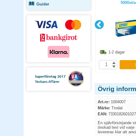
5000st/
Guider
9.90
kr
56.30
kr
1-2 dagar
1-2 dagar
P
KÖP
Övrig infor
Art.nr:
1004007
Märke:
Trodat
EAN:
7330182601027
En självförsörjande st
önskad text vid varje 
levereras klar att anv