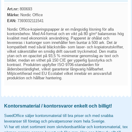
Art.nr:
800693
Märke:
Nordic Office
EAN:
7393032111541
Nordic Office-kopieringspapper är en mångsidig lösning för alla
kontorsbehov. Med A4-format och en vikt på 80 g/m² balanseras hög
kvalitet med ekonomisk användning. Papperet är ohålat och
levereras i kartonger som innehåller fem buntar à 500 ark. Det är
kompatibelt med såväl bläckstråle- som laser- och kopiatorutskrifter,
vilket säkerställer en smidig drift oavsett tryckmetod. Den matta
ytan och en opacitet på 93,5 % minimerar genomslag av text och
bilder, medan en vithet på 150 CIE ger ypperlig ljusstyrka och
kontrast. Produkten uppfyller ISO 9706-standarden för
åldersbeständighet, vilket garanterar långvarig hållbarhet.
Miljöcertifierad med EU Ecolabel vilket innebär en ansvarsfull
produktion och hållbar hantering.
Kontorsmaterial / kontorsvaror enkelt och billigt!
SwedOffice säljer kontorsmaterial till bra priser och med snabba
leveranser till företag och privatpersoner inom hela Sverige.
Vi har ett stort sortiment inom skrivbordsartiklar och kontorsmaterial, tex