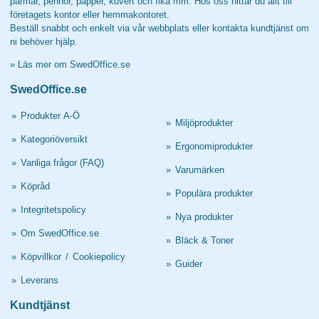
pärmar, pennor, papper, kuvert och fika mm. Hos oss hittar du allt till
företagets kontor eller hemmakontoret.
Beställ snabbt och enkelt via vår webbplats eller kontakta kundtjänst om
ni behöver hjälp.
»
Läs mer om SwedOffice.se
SwedOffice.se
»
Produkter A-Ö
»
Miljöprodukter
»
Kategoriöversikt
»
Ergonomiprodukter
»
Vanliga frågor (FAQ)
»
Varumärken
»
Köpråd
»
Populära produkter
»
Integritetspolicy
»
Nya produkter
»
Om SwedOffice.se
»
Bläck & Toner
»
Köpvillkor
/
Cookiepolicy
»
Guider
»
Leverans
Kundtjänst