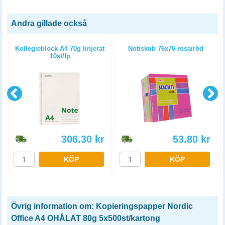
Andra gillade också
Kollegieblock A4 70g linjerat
Notiskub 76x76 rosa/röd
10st/fp
306.30
kr
53.80
kr
KÖP
KÖP
Övrig information om: Kopieringspapper Nordic
Office A4 OHÅLAT 80g 5x500st/kartong