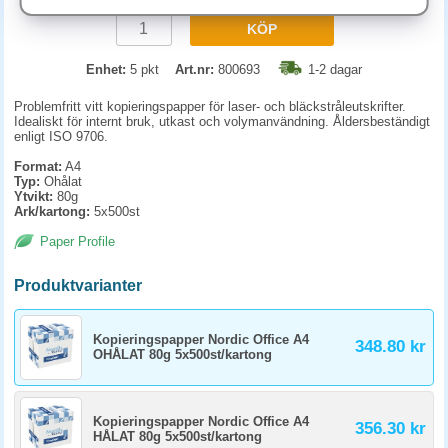
KÖP
Enhet:
5 pkt
Art.nr:
800693
1-2 dagar
Problemfritt vitt
kopieringspapper
för laser- och bläckstråleutskrifter.
Idealiskt för internt bruk, utkast och volymanvändning. Åldersbeständigt
enligt ISO 9706.
Format:
A4
Typ:
Ohålat
Ytvikt:
80g
Ark/kartong:
5x500st
Paper Profile
Produktvarianter
Kopieringspapper Nordic Office A4
348.80 kr
OHÅLAT 80g 5x500st/kartong
Kopieringspapper Nordic Office A4
356.30 kr
HÅLAT 80g 5x500st/kartong