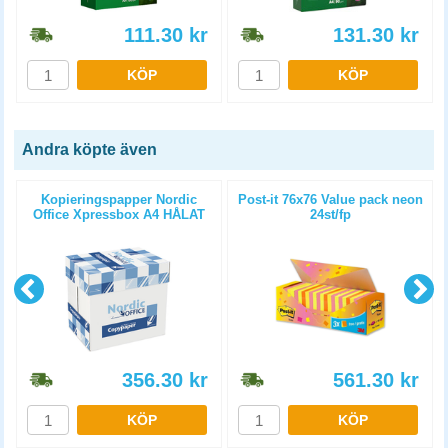
111.30
kr
131.30
kr
KÖP
KÖP
Andra köpte även
0
Kopieringspapper Nordic
Post-it 76x76 Value pack neon
Office Xpressbox A4 HÅLAT
24st/fp
80g 2500st/kartong
356.30
kr
561.30
kr
KÖP
KÖP