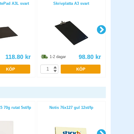
itePad A3L svart
Skrivplatta A3 svart
Kollegiebloc
li
118.80
kr
98.80
kr
1-2 dagar
1-2 dag
KÖP
KÖP
 70g rutat 5st/fp
Notis 76x127 gul 12st/fp
Notis Recycl