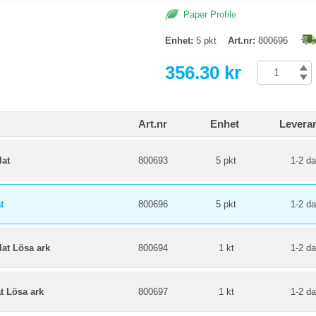
Paper Profile
Enhet:
5 pkt
Art.nr:
800696
356.30 kr
Art.nr
Enhet
Levera
lat
800693
5 pkt
1-2 da
t
800696
5 pkt
1-2 da
at Lösa ark
800694
1 kt
1-2 da
t Lösa ark
800697
1 kt
1-2 da