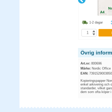
6.30
kr
37.40
kr
1-2 dagar
1-2 dagar
P
KÖP
Övrig infor
Art.nr:
800696
Märke:
Nordic Office
EAN:
7391529003850
Kopieringspapper Nord
enkel arkivering och o
standarder, vilket gar
dem som ofta köper i s