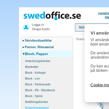
HAND
SN
Logga in
Skapa konto
Vi anvä
Startsida
»
Block, Pap
Vi använde
▸
Skrivbordsartiklar
bäst anvä
▸
Pennor, Ritmaterial
De används
▾
Block, Papper
användnin
Anteckningsböcker
Du kan acc
Blanketter
på länken 
Block - Kollegie
Block - Lim
Block - Perforerade
Cookie-ins
Block - Rit - Skissblock
Block - Spiral
Bokföringsböcker
Kopieringspapper