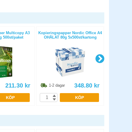
er Multicopy A3
Kopieringspapper Nordic Office A4
Kopieringspa
 500st/paket
OHÅLAT 80g 5x500st/kartong
OHÅLAT 80
211.30
kr
348.80
kr
1-2 dagar
1-2 dag
KÖP
KÖP