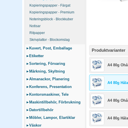
Kopieringspapper - Färgat
Kopieringspapper - Premium
Noteringsblock - Blockkuber
Notisar
Ritpapper
Skrivplattor - Blockomslag
▸
Kuvert, Post, Emballage
Produktvarianter
▸
Etiketter
▸
Sortering, Förvaring
A4 80g Ohå
▸
Märkning, Skyltning
▸
Almanackor, Planering
A4 80g Håla
▸
Konferens, Presentation
▸
Kontorsmaskiner, Tele
A4 80g Ohål
▸
Maskintillbehör, Förbrukning
▸
Datortillbehör
▸
Möbler, Lampor, Elartiklar
A4 80g Håla
▸
Väskor