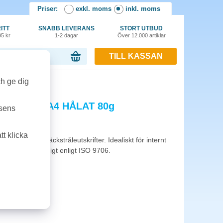
Priser:
exkl. moms
inkl. moms
ITT
SNABB LEVERANS
STORT UTBUD
95 kr
1-2 dagar
Över 12.000 artiklar
TILL KASSAN
or, 0.00 kr
500st/kartong
ch ge dig
dic Office A4 HÅLAT 80g
tsens
t klicka
för laser- och bläckstråleutskrifter. Idealiskt för internt
. Åldersbeständigt enligt ISO 9706.