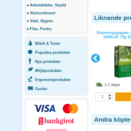
▸
Arbetskläder, Skydd
▸
Skolsortiment
Liknande pr
▸
Städ, Hygien
▸
Fika, Pentry
svart
Mapp A4 PP 0,11 transparent
Kopieringspapper 
100st/fp
OHÅLAT 75g 50
Bläck & Toner
Populära produkter
Nya produkter
Miljöprodukter
Ergonomiprodukter
1.10
kr
206.30
kr
1-2 dagar
1-2 dagar
Guider
P
KÖP
Andra köpte