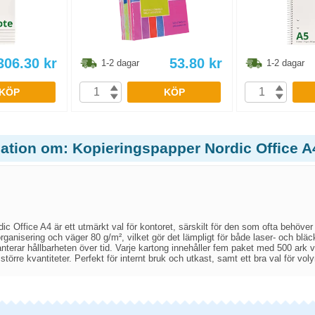
306.30
kr
53.80
kr
1-2 dagar
1-2 dagar
KÖP
KÖP
mation om: Kopieringspapper Nordic Office 
ic Office A4 är ett utmärkt val för kontoret, särskilt för den som ofta behöve
rganisering och väger 80 g/m², vilket gör det lämpligt för både laser- och bläc
anterar hållbarheten över tid. Varje kartong innehåller fem paket med 500 ark va
törre kvantiteter. Perfekt för internt bruk och utkast, samt ett bra val för voly