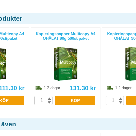
odukter
Multicopy A4
Kopieringspapper Multicopy A4
Kopieringspapp
0st/paket
OHÅLAT 90g 500st/paket
OHÅLAT 90g
111.30
kr
131.30
kr
1-2 dagar
1-2 dagar
KÖP
KÖP
 även