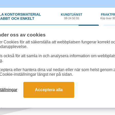
LA KONTORSMATERIAL
KUNDTJÄNST
FRAKTFR
ABBT OCH ENKELT
08-24 50 55
Köp över 9
0 var
nder oss av cookies
per
»
Kopieringspapper
»
Kopieringspapper Nordic Office A4 HÅLAT 80g 5x
r Cookies för att säkerställa att webbplatsen fungerar korrekt o
ndarupplevelse.
Kopieringspapper Nor
 också för att samla in och analysera information om webbpla
g.
5x500st/kartong
eptera eller hantera dina val nedan eller när som helst genom at
Problemfritt vitt
kopieringspapper
Cookie-inställningar längst ner på sidan.
bruk, utkast och volymanvändning
Format:
A4
tällningar
Acceptera alla
Typ:
Hålat
Ytvikt:
80g
Ark/kartong:
5x500st