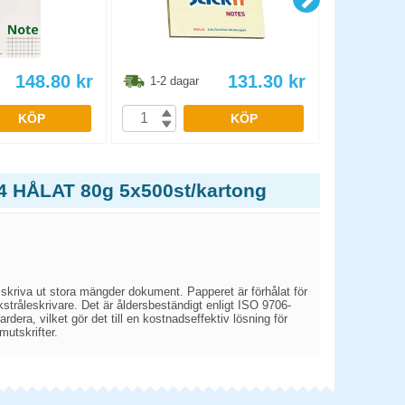
148.80
kr
131.30
kr
1-2 dagar
1-2 dag
KÖP
KÖP
A4 HÅLAT 80g 5x500st/kartong
r skriva ut stora mängder dokument. Papperet är förhålat för
kstråleskrivare. Det är åldersbeständigt enligt ISO 9706-
rdera, vilket gör det till en kostnadseffektiv lösning för
mutskrifter.