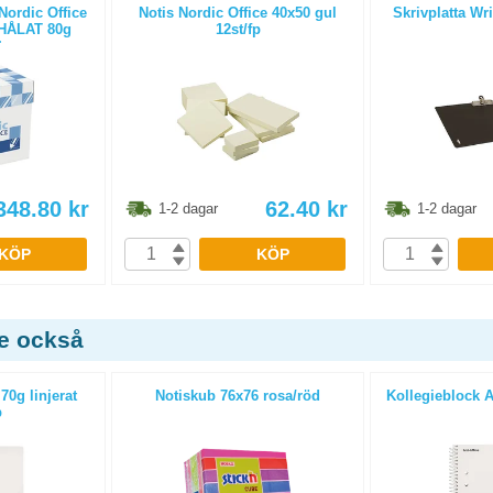
Nordic Office
Notis Nordic Office 40x50 gul
Skrivplatta Wr
HÅLAT 80g
12st/fp
rtong
348.80
kr
62.40
kr
1-2 dagar
1-2 dagar
KÖP
KÖP
de också
70g linjerat
Notiskub 76x76 rosa/röd
Kollegieblock A5
p