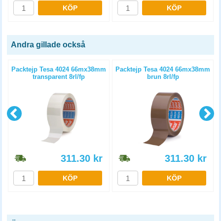
KÖP
KÖP
Andra gillade också
m
Packtejp Tesa 4024 66mx38mm
Packtejp Tesa 4024 66mx38mm
transparent 8rl/fp
brun 8rl/fp
311.30
kr
311.30
kr
KÖP
KÖP