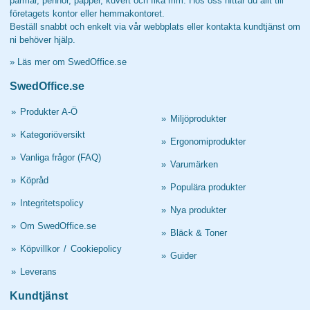
pärmar, pennor, papper, kuvert och fika mm. Hos oss hittar du allt till
företagets kontor eller hemmakontoret.
Beställ snabbt och enkelt via vår webbplats eller kontakta kundtjänst om
ni behöver hjälp.
»
Läs mer om SwedOffice.se
SwedOffice.se
»
Produkter A-Ö
»
Miljöprodukter
»
Kategoriöversikt
»
Ergonomiprodukter
»
Vanliga frågor (FAQ)
»
Varumärken
»
Köpråd
»
Populära produkter
»
Integritetspolicy
»
Nya produkter
»
Om SwedOffice.se
»
Bläck & Toner
»
Köpvillkor
/
Cookiepolicy
»
Guider
»
Leverans
Kundtjänst