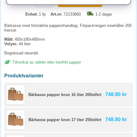
KÖP
Enhet:
1 fp
Art.nr:
72133860
1-2 dagar
Bärkasse med förstärkta pappershandtag. Förpackningen innehåller 200
kassar.
Mått:
450x180x480mm
Volym:
44 liter
Begränsad returrätt
Tillverkat av oblekt eller klorfritt papper
Produktvarianter
748.80 kr
Bärkasse papper brun 16 liter 200st/krt
748.80 kr
Bärkasse papper brun 17 liter 250st/krt