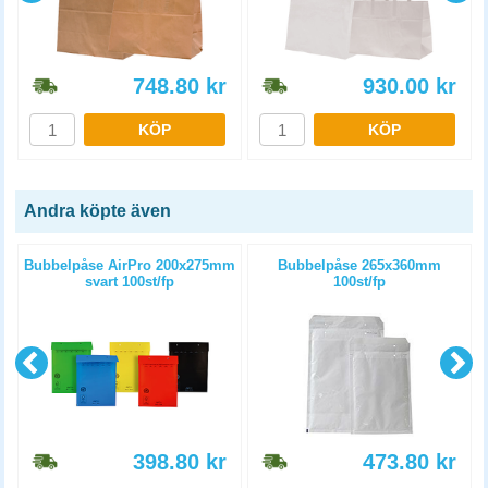
748.80
kr
930.00
kr
KÖP
KÖP
Andra köpte även
m
Bubbelpåse AirPro 200x275mm
Bubbelpåse 265x360mm
svart 100st/fp
100st/fp
398.80
kr
473.80
kr