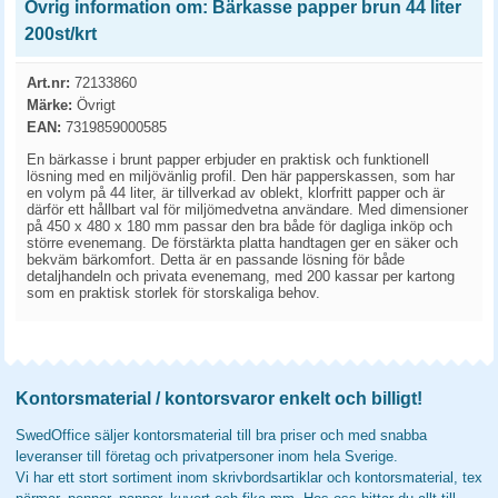
Övrig information om: Bärkasse papper brun 44 liter
200st/krt
Art.nr:
72133860
Märke:
Övrigt
EAN:
7319859000585
En bärkasse i brunt papper erbjuder en praktisk och funktionell
lösning med en miljövänlig profil. Den här papperskassen, som har
en volym på 44 liter, är tillverkad av oblekt, klorfritt papper och är
därför ett hållbart val för miljömedvetna användare. Med dimensioner
på 450 x 480 x 180 mm passar den bra både för dagliga inköp och
större evenemang. De förstärkta platta handtagen ger en säker och
bekväm bärkomfort. Detta är en passande lösning för både
detaljhandeln och privata evenemang, med 200 kassar per kartong
som en praktisk storlek för storskaliga behov.
Kontorsmaterial / kontorsvaror enkelt och billigt!
SwedOffice säljer kontorsmaterial till bra priser och med snabba
leveranser till företag och privatpersoner inom hela Sverige.
Vi har ett stort sortiment inom skrivbordsartiklar och kontorsmaterial, tex