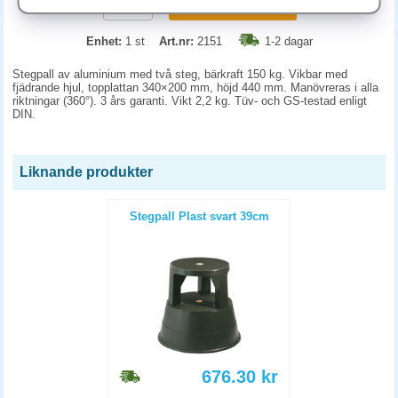
KÖP
Enhet:
1 st
Art.nr:
2151
1-2 dagar
Stegpall av aluminium med två steg, bärkraft 150 kg. Vikbar med
fjädrande hjul, topplattan 340×200 mm, höjd 440 mm. Manövreras i alla
riktningar (360°). 3 års garanti. Vikt 2,2 kg. Tüv- och GS-testad enligt
DIN.
Liknande produkter
Stegpall Plast svart 39cm
676.30
kr