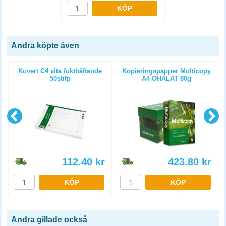
KÖP
Andra köpte även
Kuvert C4 vita fukthäftande
Kopieringspapper Multicopy
50st/fp
A4 OHÅLAT 80g
5x500st/kartong
112.40
kr
423.80
kr
KÖP
KÖP
Andra gillade också