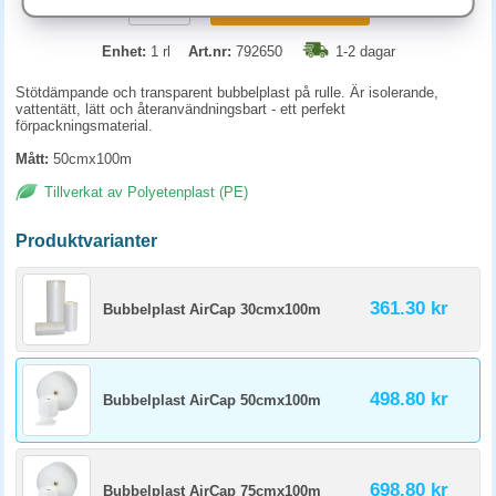
KÖP
Enhet:
1 rl
Art.nr:
792650
1-2 dagar
Stötdämpande och transparent
bubbelplast
på rulle. Är isolerande,
vattentätt, lätt och återanvändningsbart - ett perfekt
förpackningsmaterial.
Mått:
50cmx100m
Tillverkat av Polyetenplast (PE)
Produktvarianter
361.30 kr
Bubbelplast AirCap 30cmx100m
498.80 kr
Bubbelplast AirCap 50cmx100m
698.80 kr
Bubbelplast AirCap 75cmx100m