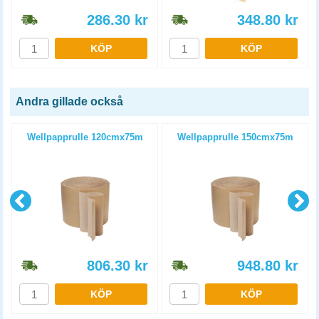
286.30
kr
348.80
kr
KÖP
KÖP
Andra gillade också
m
Wellpapprulle 120cmx75m
Wellpapprulle 150cmx75m
806.30
kr
948.80
kr
KÖP
KÖP