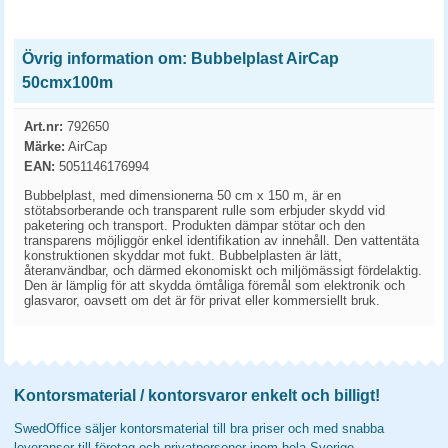
Övrig information om: Bubbelplast AirCap
50cmx100m
Art.nr:
792650
Märke:
AirCap
EAN:
5051146176994
Bubbelplast, med dimensionerna 50 cm x 150 m, är en
stötabsorberande och transparent rulle som erbjuder skydd vid
paketering och transport. Produkten dämpar stötar och den
transparens möjliggör enkel identifikation av innehåll. Den vattentäta
konstruktionen skyddar mot fukt. Bubbelplasten är lätt,
återanvändbar, och därmed ekonomiskt och miljömässigt fördelaktig.
Den är lämplig för att skydda ömtåliga föremål som elektronik och
glasvaror, oavsett om det är för privat eller kommersiellt bruk.
Kontorsmaterial / kontorsvaror enkelt och billigt!
SwedOffice säljer kontorsmaterial till bra priser och med snabba
leveranser till företag och privatpersoner inom hela Sverige.