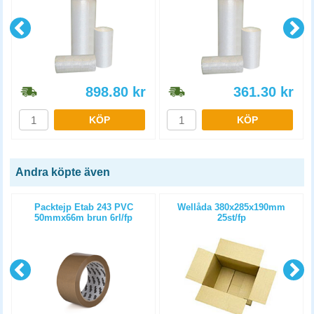
898.80
kr
361.30
kr
KÖP
KÖP
Andra köpte även
g
Packtejp Etab 243 PVC
Wellåda 380x285x190mm
50mmx66m brun 6rl/fp
25st/fp