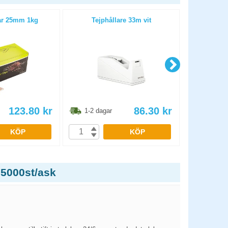
r 25mm 1kg
Tejphållare 33m vit
Hålslag Rapi
123.80
kr
86.30
kr
1-2 dagar
1-2 dag
KÖP
KÖP
 5000st/ask