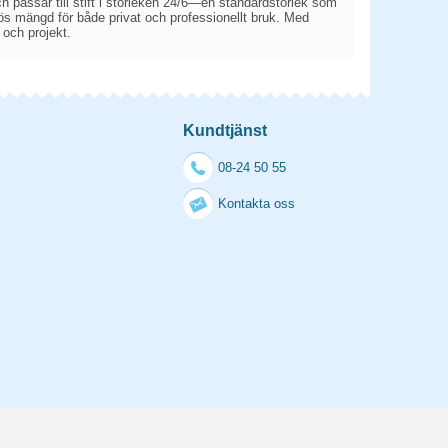
 passar till stift i storleken 24/6—en standardstorlek som
ös mängd för både privat och professionellt bruk. Med
och projekt.
Kundtjänst
08-24 50 55
Kontakta oss