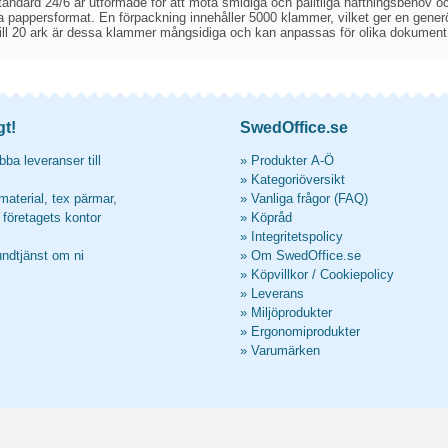
ndard 24/6 är utformade för att möta smidiga och pålitliga häftningsbehov och
a pappersformat. En förpackning innehåller 5000 klammer, vilket ger en gener
till 20 ark är dessa klammer mångsidiga och kan anpassas för olika dokument 
gt!
SwedOffice.se
ba leveranser till
»
Produkter A-Ö
»
Kategoriöversikt
material, tex pärmar,
»
Vanliga frågor (FAQ)
l företagets kontor
»
Köpråd
»
Integritetspolicy
undtjänst om ni
»
Om SwedOffice.se
»
Köpvillkor
/
Cookiepolicy
»
Leverans
»
Miljöprodukter
»
Ergonomiprodukter
»
Varumärken