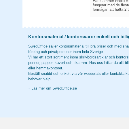
Häftklammer Rapid Sta
fungerar med de flest
förmågan att häfta 2 
Kontorsmaterial / kontorsvaror enkelt och billi
SwedOffice säljer kontorsmaterial till bra priser och med snab
företag och privatpersoner inom hela Sverige.
Vi har ett stort sortiment inom skrivbordsartiklar och kontors
pennor, papper, kuvert och fika mm. Hos oss hittar du allt til
eller hemmakontoret.
Beställ snabbt och enkelt via vår webbplats eller kontakta k
behöver hjälp.
»
Läs mer om SwedOffice.se