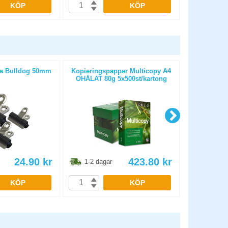
KÖP
KÖP
a Bulldog 50mm
Kopieringspapper Multicopy A4
Kopieringspa
OHÅLAT 80g 5x500st/kartong
OHÅLAT 80
24.90
kr
423.80
kr
1-2 dagar
1-2 dag
KÖP
KÖP