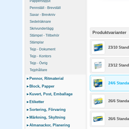
Pappersspjut
Pennställ - Brevställ
Saxar - Brevkniv
Sedelräknare
Skrivunderlägg
Produktvarianter
Stämpel - Tillbehör
Stämplar
23/10 Stand
Tejp - Dokument
Tejp - Kontors
Tejp - Övrig
23/12 Stand
Tejphållare
▸
Pennor, Ritmaterial
24/6 Standa
▸
Block, Papper
▸
Kuvert, Post, Emballage
26/6 Standa
▸
Etiketter
▸
Sortering, Förvaring
▸
Märkning, Skyltning
26/6 Standa
▸
Almanackor, Planering