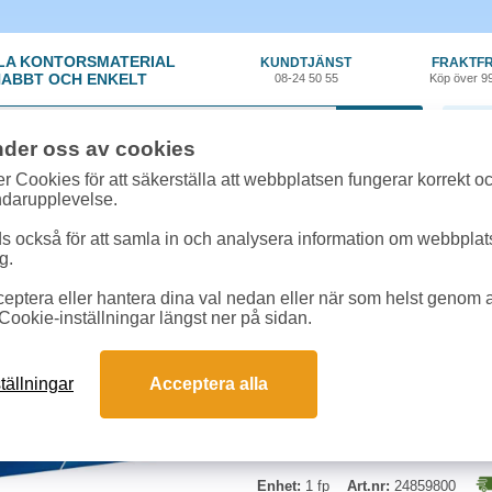
LA KONTORSMATERIAL
KUNDTJÄNST
FRAKTFR
ABBT OCH ENKELT
08-24 50 55
Köp över 9
0 var
nder oss av cookies
tiklar
»
Häftklammer
»
Häftklammer Rapid Standard 24/6 5000st/ask
r Cookies för att säkerställa att webbplatsen fungerar korrekt o
ndarupplevelse.
Häftklammer Rapid Sta
 också för att samla in och analysera information om webbpla
g.
Typ:
24/6
eptera eller hantera dina val nedan eller när som helst genom at
Antal:
5000st/ask
Cookie-inställningar längst ner på sidan.
Kapacitet:
2-20ark
tällningar
Acceptera alla
Enhet:
1 fp
Art.nr:
24859800