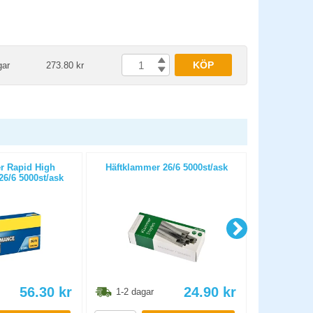
KÖP
gar
273.80 kr
r Rapid High
Häftklammer 26/6 5000st/ask
Häftklammer
6/6 5000st/ask
1
56.30
kr
24.90
kr
1-2 dagar
1-2 dag