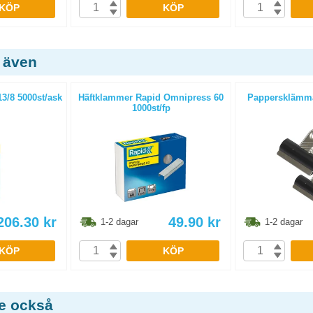
KÖP
KÖP
 även
3/8 5000st/ask
Häftklammer Rapid Omnipress 60
Pappersklämm
1000st/fp
206.30
kr
49.90
kr
1-2 dagar
1-2 dagar
KÖP
KÖP
de också