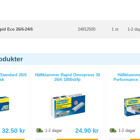
pid Eco 26/6-24/6
24812500
1 st
1-2 da
odukter
Standard 26/6
Häftklammer Rapid Omnipress 30
Häftklamme
ask
26/6 1000st/fp
Performance 2
32.50
kr
24.90
kr
1-2 dagar
1-2 dagar