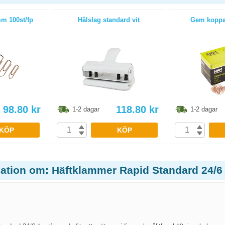
m 100st/fp
Hålslag standard vit
Gem koppa
98.80
kr
118.80
kr
1-2 dagar
1-2 dagar
KÖP
KÖP
mation om: Häftklammer Rapid Standard 24/6