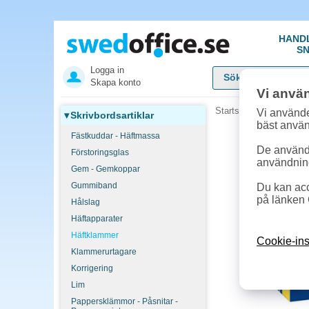
HAND
SN
Logga in
Skapa konto
Vi anvä
Startsida
»
Skrivbordsar
Vi använde
▾
Skrivbordsartiklar
bäst anvä
Fästkuddar - Häftmassa
De används
Förstoringsglas
användnin
Gem - Gemkoppar
Gummiband
Du kan acc
på länken 
Hålslag
Häftapparater
Häftklammer
Cookie-ins
Klammerurtagare
Korrigering
Lim
Pappersklämmor - Påsnitar -