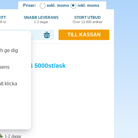
Priser:
exkl. moms
inkl. moms
ITT
SNABB LEVERANS
STORT UTBUD
95 kr
1-2 dagar
Över 12.000 artiklar
TILL KASSAN
or, 0.00 kr
ch ge dig
ndard 24/6 5000st/ask
tsens
t klicka
1-2 dagar