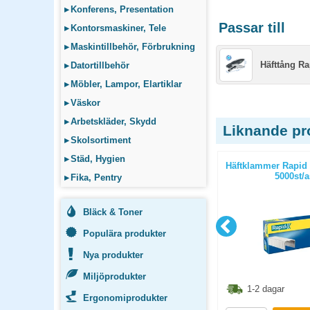
▸
Konferens, Presentation
Passar till
▸
Kontorsmaskiner, Tele
▸
Maskintillbehör, Förbrukning
Häfttång Ra
▸
Datortillbehör
▸
Möbler, Lampor, Elartiklar
▸
Väskor
▸
Arbetskläder, Skydd
Liknande pr
▸
Skolsortiment
▸
Städ, Hygien
d High
Pappersmugg 10cl 50st/fp
Häftklammer Rapid 
00st/ask
5000st/
▸
Fika, Pentry
Bläck & Toner
Populära produkter
Nya produkter
Miljöprodukter
3.80
kr
48.80
kr
1-2 dagar
1-2 dagar
Ergonomiprodukter