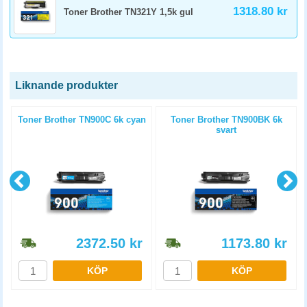
1318.80 kr
Toner Brother TN321Y 1,5k gul
Liknande produkter
l
Toner Brother TN900C 6k cyan
Toner Brother TN900BK 6k
svart
2372.50
kr
1173.80
kr
KÖP
KÖP