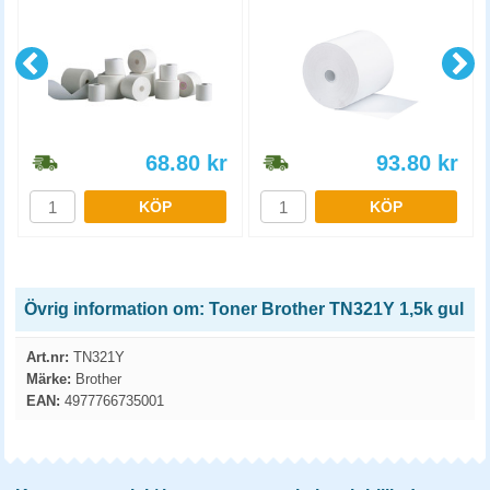
68.80
kr
93.80
kr
KÖP
KÖP
Övrig information om: Toner Brother TN321Y 1,5k gul
Art.nr:
TN321Y
Märke:
Brother
EAN:
4977766735001