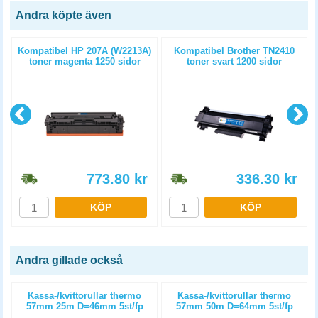
Andra köpte även
)
Kompatibel HP 207A (W2213A)
Kompatibel Brother TN2410
toner magenta 1250 sidor
toner svart 1200 sidor
773.80
kr
336.30
kr
KÖP
KÖP
Andra gillade också
Kassa-/kvittorullar thermo
Kassa-/kvittorullar thermo
57mm 25m D=46mm 5st/fp
57mm 50m D=64mm 5st/fp