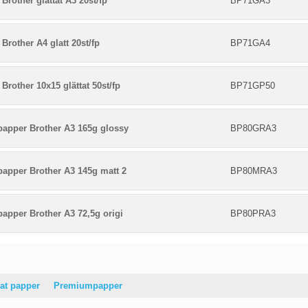
Brother glättat A3 20st/fp
BP71GA3
Brother A4 glatt 20st/fp
BP71GA4
Brother 10x15 glättat 50st/fp
BP71GP50
papper Brother A3 165g glossy
BP80GRA3
papper Brother A3 145g matt 2
BP80MRA3
papper Brother A3 72,5g origi
BP80PRA3
at papper
Premiumpapper