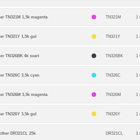
her TN321M 1,5k magenta
TN321M
1 
er TN321Y 1,5k gul
TN321Y
1 
her TN326BK 4k svart
TN326BK
1 
her TN326C 3,5k cyan
TN326C
1 
her TN326M 3,5k magenta
TN326M
1 
er TN326Y 3,5k gul
TN326Y
1 
ther DR321CL 25k
DR321CL
1 