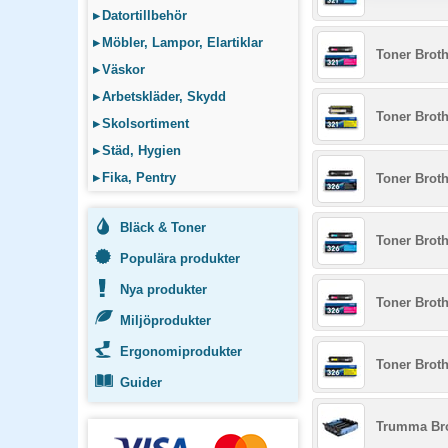
▸
Datortillbehör
▸
Möbler, Lampor, Elartiklar
Toner Brot
▸
Väskor
▸
Arbetskläder, Skydd
Toner Broth
▸
Skolsortiment
▸
Städ, Hygien
▸
Fika, Pentry
Toner Brot
Bläck & Toner
Toner Brot
Populära produkter
Nya produkter
Toner Brot
Miljöprodukter
Ergonomiprodukter
Toner Broth
Guider
Trumma Bro