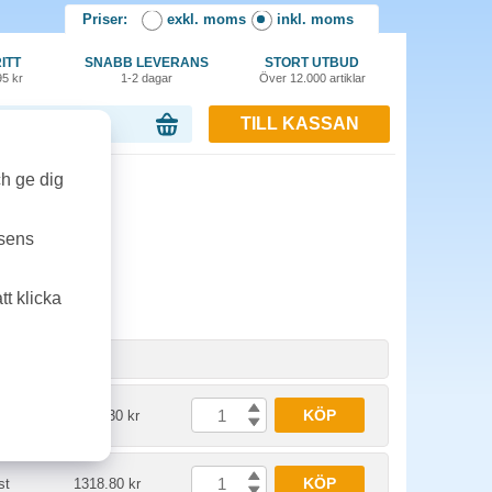
Priser:
exkl. moms
inkl. moms
ITT
SNABB LEVERANS
STORT UTBUD
95 kr
1-2 dagar
Över 12.000 artiklar
TILL KASSAN
or, 0.00 kr
ch ge dig
tsens
t klicka
nhet
Pris
KÖP
st
1011.30 kr
KÖP
st
1318.80 kr