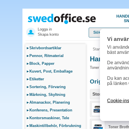
HAND
SN
Logga in
Skapa konto
Vi anvä
Vi använde
▸
Skrivbordsartiklar
Startsida
»
Sök bläck
bäst anvä
▸
Pennor, Ritmaterial
Handla Tone
De används
▸
Block, Papper
Toner och tillbehör so
användnin
▸
Kuvert, Post, Emballage
Du kan acc
▸
Etiketter
Originalprodu
på länken 
▸
Sortering, Förvaring
Storlek / info
▸
Märkning, Skyltning
Cookie-ins
▸
Almanackor, Planering
Toner Broth
▸
Konferens, Presentation
▸
Kontorsmaskiner, Tele
▸
Maskintillbehör, Förbrukning
Toner Brot