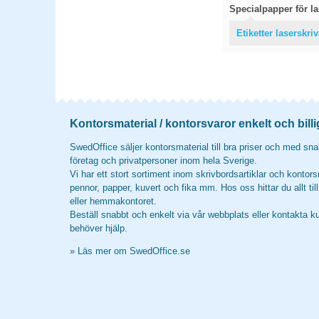
Specialpapper för las
Etiketter laserskri
Kontorsmaterial / kontorsvaror enkelt och billi
SwedOffice säljer kontorsmaterial till bra priser och med snab
företag och privatpersoner inom hela Sverige.
Vi har ett stort sortiment inom skrivbordsartiklar och kontors
pennor, papper, kuvert och fika mm. Hos oss hittar du allt til
eller hemmakontoret.
Beställ snabbt och enkelt via vår webbplats eller kontakta k
behöver hjälp.
»
Läs mer om SwedOffice.se