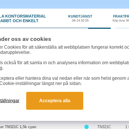
LA KONTORSMATERIAL
KUNDTJÄNST
FRAKTFR
ABBT OCH ENKELT
08-24 50 55
Köp över 9
0 var
nder oss av cookies
r Cookies för att säkerställa att webbplatsen fungerar korrekt o
 & toner
»
Brother HL-L8250CDN
ndarupplevelse.
r till Brother HL-L8250CDN online
 också för att samla in och analysera information om webbpla
m passar till Brother HL-L8250CDN
g.
eptera eller hantera dina val nedan eller när som helst genom at
kter till Brother HL-L8250CDN
Cookie-inställningar längst ner på sidan.
Färg
Art.nr
E
tällningar
Acceptera alla
er TN321BK 2,5k svart
TN321BK
1 
her TN321C 1,5k cyan
TN321C
1 