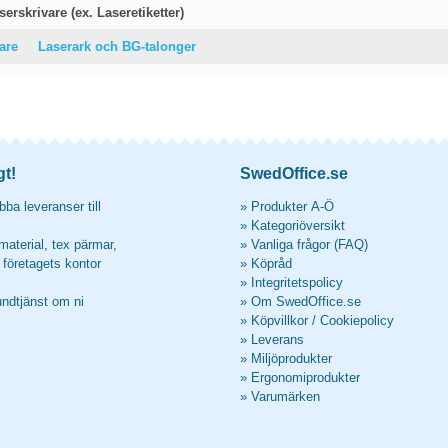
erskrivare (ex. Laseretiketter)
vare
Laserark och BG-talonger
gt!
SwedOffice.se
ba leveranser till
»
Produkter A-Ö
»
Kategoriöversikt
material, tex pärmar,
»
Vanliga frågor (FAQ)
l företagets kontor
»
Köpråd
»
Integritetspolicy
undtjänst om ni
»
Om SwedOffice.se
»
Köpvillkor
/
Cookiepolicy
»
Leverans
»
Miljöprodukter
»
Ergonomiprodukter
»
Varumärken