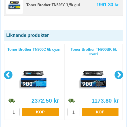
1961.30 kr
Toner Brother TN326Y 3,5k gul
Liknande produkter
l
Toner Brother TN900C 6k cyan
Toner Brother TN900BK 6k
svart
2372.50
kr
1173.80
kr
KÖP
KÖP