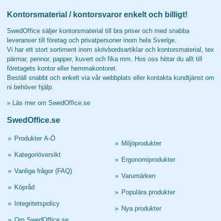
Kontorsmaterial / kontorsvaror enkelt och billigt!
SwedOffice säljer kontorsmaterial till bra priser och med snabba
leveranser till företag och privatpersoner inom hela Sverige.
Vi har ett stort sortiment inom skrivbordsartiklar och kontorsmaterial, tex
pärmar, pennor, papper, kuvert och fika mm. Hos oss hittar du allt till
företagets kontor eller hemmakontoret.
Beställ snabbt och enkelt via vår webbplats eller kontakta kundtjänst om
ni behöver hjälp.
»
Läs mer om SwedOffice.se
SwedOffice.se
»
Produkter A-Ö
»
Miljöprodukter
»
Kategoriöversikt
»
Ergonomiprodukter
»
Vanliga frågor (FAQ)
»
Varumärken
»
Köpråd
»
Populära produkter
»
Integritetspolicy
»
Nya produkter
»
Om SwedOffice.se