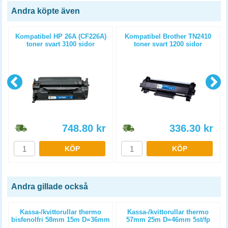
Andra köpte även
)
Kompatibel HP 26A (CF226A)
Kompatibel Brother TN2410
toner svart 3100 sidor
toner svart 1200 sidor
748.80
kr
336.30
kr
KÖP
KÖP
Andra gillade också
)
Kassa-/kvittorullar thermo
Kassa-/kvittorullar thermo
bisfenolfri 58mm 15m D=36mm
57mm 25m D=46mm 5st/fp
4st/fp