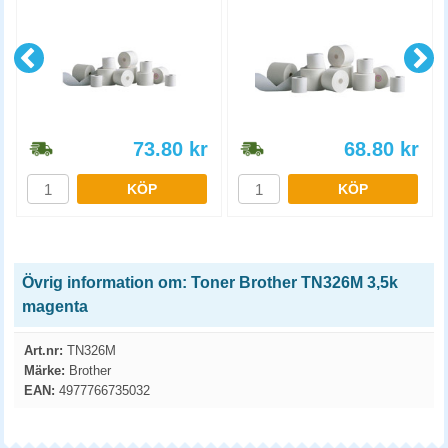
73.80
kr
68.80
kr
KÖP
KÖP
Övrig information om: Toner Brother TN326M 3,5k
magenta
Art.nr:
TN326M
Märke:
Brother
EAN:
4977766735032