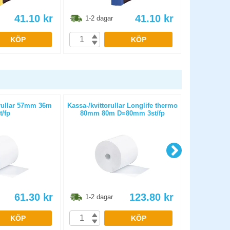
41.10
kr
41.10
kr
1-2 dagar
1-2 dag
KÖP
KÖP
ullar 57mm 36m
Kassa-/kvittorullar Longlife thermo
Kompatibe
t/fp
80mm 80m D=80mm 3st/fp
toner 
61.30
kr
123.80
kr
1-2 dagar
1-2 dag
KÖP
KÖP