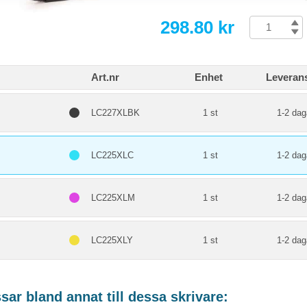
298.80 kr
Art.nr
Enhet
Leverans
LC227XLBK
1 st
1-2 dag
LC225XLC
1 st
1-2 dag
LC225XLM
1 st
1-2 dag
LC225XLY
1 st
1-2 dag
ar bland annat till dessa skrivare: