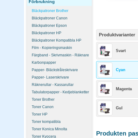
Förbrukning
Bläckpatroner Brother
Bläckpatroner Canon
Bläckpatroner Epson
Bläckpatroner HP
Produktvarianter
Bläckpatroner Kompatibla HP
Film - Kopieringsmaskin
Svart
Färgband - Skrivmaskin - Räknare
Karbonpapper
Cyan
Papper- Bläckstråleskrivare
Papper- Laserskrivare
Räknerullar - Kassarullar
Magenta
Tabulatorpapper - Kedjeblanketter
Toner Brother
Toner Canon
Gul
Toner HP
Toner kompatibla
Toner Konica Minolta
Produkten pass
Toner Kyocera