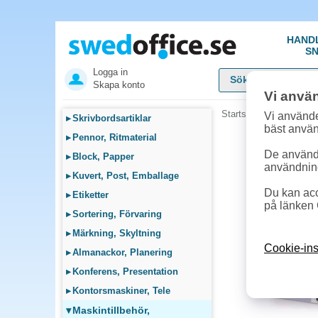
HAND
SN
Logga in
Skapa konto
Vi anvä
Startsida
»
Maskintillb
Vi använde
▸
Skrivbordsartiklar
bäst anvä
▸
Pennor, Ritmaterial
De används
▸
Block, Papper
användnin
▸
Kuvert, Post, Emballage
Du kan acc
▸
Etiketter
på länken 
▸
Sortering, Förvaring
▸
Märkning, Skyltning
Cookie-ins
▸
Almanackor, Planering
▸
Konferens, Presentation
▸
Kontorsmaskiner, Tele
▾
Maskintillbehör,