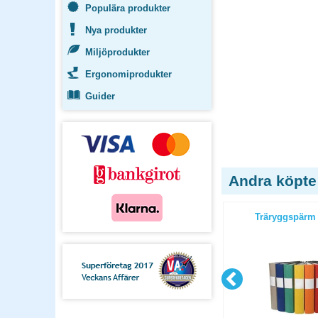
Populära produkter
Nya produkter
Miljöprodukter
Ergonomiprodukter
Guider
Andra köpte
orange
Träryggspärm Jopa Original A4
Träryggspärm 
svart