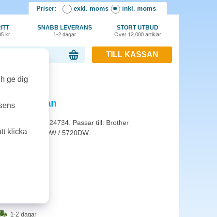
Priser:
exkl. moms
inkl. moms
ITT
SNABB LEVERANS
STORT UTBUD
95 kr
1-2 dagar
Över 12.000 artiklar
TILL KASSAN
or, 0.00 kr
yan
ch ge dig
LC 1,2k cyan
tsens
het med ISO/IEC 24734. Passar till: Brother
t klicka
320DW / 5620DW / 5720DW.
1-2 dagar