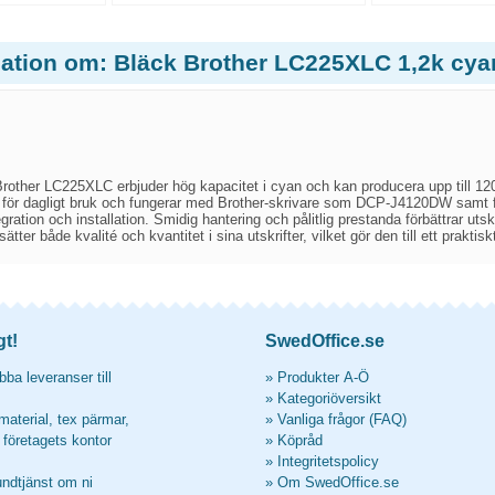
mation om: Bläck Brother LC225XLC 1,2k cya
other LC225XLC erbjuder hög kapacitet i cyan och kan producera upp till 1200
 för dagligt bruk och fungerar med Brother-skrivare som DCP-J4120DW samt fl
egration och installation. Smidig hantering och pålitlig prestanda förbättrar u
ter både kvalité och kvantitet i sina utskrifter, vilket gör den till ett prakti
gt!
SwedOffice.se
ba leveranser till
»
Produkter A-Ö
»
Kategoriöversikt
material, tex pärmar,
»
Vanliga frågor (FAQ)
l företagets kontor
»
Köpråd
»
Integritetspolicy
undtjänst om ni
»
Om SwedOffice.se