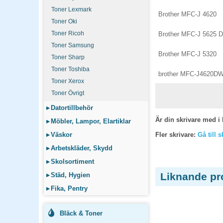
Toner Lexmark
Brother MFC-J 4620
Toner Oki
Toner Ricoh
Brother MFC-J 5625 
Toner Samsung
Brother MFC-J 5320
Toner Sharp
Toner Toshiba
brother MFC-J4620D
Toner Xerox
Toner Övrigt
▸
Datortillbehör
Är din skrivare med i 
▸
Möbler, Lampor, Elartiklar
▸
Väskor
Fler skrivare:
Gå till 
▸
Arbetskläder, Skydd
▸
Skolsortiment
Liknande pr
▸
Städ, Hygien
▸
Fika, Pentry
Bläck & Toner