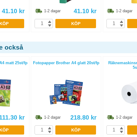
41.10
kr
41.10
kr
1-2 dagar
1-2 dagar
KÖP
KÖP
de också
A4 matt 25st/fp
Fotopapper Brother A4 glatt 20st/fp
Räknemaskinsr
5s
111.30
kr
218.80
kr
1-2 dagar
1-2 dagar
KÖP
KÖP