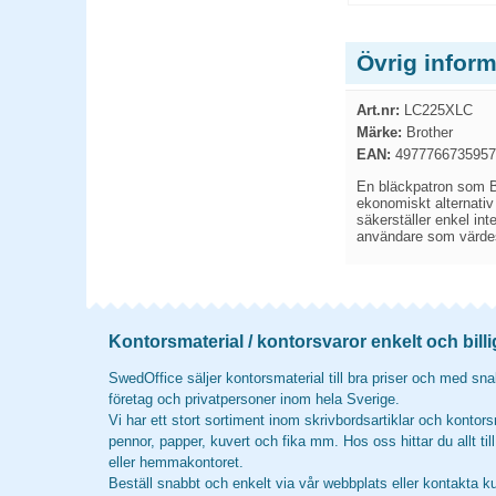
Övrig infor
Art.nr:
LC225XLC
Märke:
Brother
EAN:
4977766735957
En bläckpatron som Br
ekonomiskt alternativ
säkerställer enkel int
användare som värdesät
Kontorsmaterial / kontorsvaror enkelt och billi
SwedOffice säljer kontorsmaterial till bra priser och med snab
företag och privatpersoner inom hela Sverige.
Vi har ett stort sortiment inom skrivbordsartiklar och kontors
pennor, papper, kuvert och fika mm. Hos oss hittar du allt til
eller hemmakontoret.
Beställ snabbt och enkelt via vår webbplats eller kontakta k