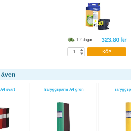
323.80
kr
1-2 dagar
KÖP
 även
A4 svart
Träryggspärm A4 grön
Träryggsp