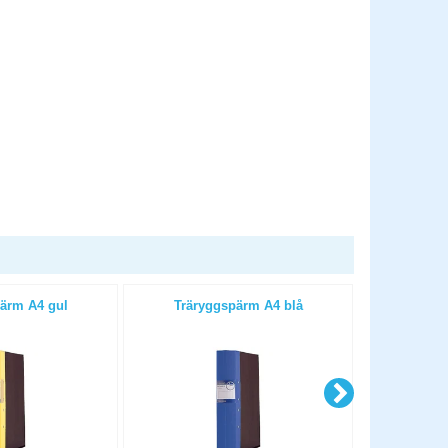
ärm A4 gul
Träryggspärm A4 blå
Trärygg