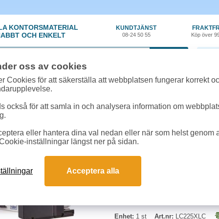
LA KONTORSMATERIAL
KUNDTJÄNST
FRAKTFR
ABBT OCH ENKELT
08-24 50 55
Köp över 9
0 var
nder oss av cookies
ehör, Förbrukning
»
Bläckpatroner Brother
»
Bläck Brother LC225XLC 1,2k c
r Cookies för att säkerställa att webbplatsen fungerar korrekt o
ndarupplevelse.
Bläck Brother LC225X
 också för att samla in och analysera information om webbpla
g.
Kapacitet: Ca. 1.200 sidor i enlig
eptera eller hantera dina val nedan eller när som helst genom at
DCPJ4120DW / MFCJ4620DW / 5
Cookie-inställningar längst ner på sidan.
tällningar
Acceptera alla
Enhet:
1 st
Art.nr:
LC225XLC