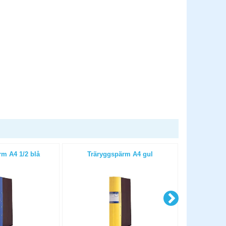
m A4 1/2 blå
Träryggspärm A4 gul
Trärygg