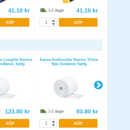
41.10
kr
41.10
kr
1-2 dagar
1-2 dag
KÖP
KÖP
ar Longlife thermo
Kassa-/kvittorullar thermo 57mm
Kompatibe
=80mm 3st/fp
50m D=64mm 5st/fp
toner 
123.80
kr
93.80
kr
1-2 dagar
1-2 dag
KÖP
KÖP