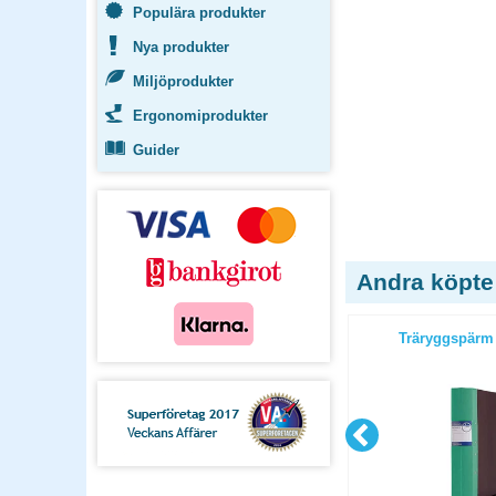
Populära produkter
Nya produkter
Miljöprodukter
Ergonomiprodukter
Guider
Andra köpte
/2 röd
Träryggspärm A4 1/2 gul
Träryggspärm