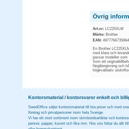
Övrig infor
Art.nr:
LC225XLM
Märke:
Brother
EAN:
4977766735964
En Brother LC225XLM m
med klara och levande
passar modeller som
Som ett originaltillbe
färgåtergivning och hå
högkvalitativ utskrift
Kontorsmaterial / kontorsvaror enkelt och billi
SwedOffice säljer kontorsmaterial till bra priser och med snab
företag och privatpersoner inom hela Sverige.
Vi har ett stort sortiment inom skrivbordsartiklar och kontors
pennor, papper, kuvert och fika mm. Hos oss hittar du allt til
eller hemmakontoret.