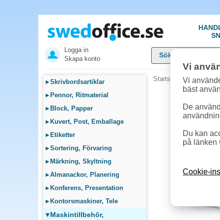
HAND
SN
Logga in
Skapa konto
Vi anvä
Startsida
»
Maskintillb
Vi använde
▸
Skrivbordsartiklar
bäst anvä
▸
Pennor, Ritmaterial
De används
▸
Block, Papper
användnin
▸
Kuvert, Post, Emballage
Du kan acc
▸
Etiketter
på länken 
▸
Sortering, Förvaring
▸
Märkning, Skyltning
Cookie-ins
▸
Almanackor, Planering
▸
Konferens, Presentation
▸
Kontorsmaskiner, Tele
▾
Maskintillbehör,