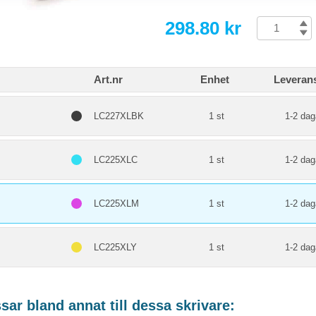
298.80 kr
Art.nr
Enhet
Leverans
LC227XLBK
1 st
1-2 dag
LC225XLC
1 st
1-2 dag
LC225XLM
1 st
1-2 dag
LC225XLY
1 st
1-2 dag
ar bland annat till dessa skrivare: