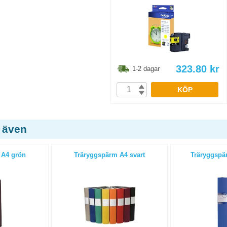
323.80
kr
1-2 dagar
KÖP
 även
 A4 grön
Träryggspärm A4 svart
Träryggspär