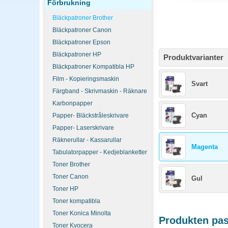
Förbrukning
Bläckpatroner Brother
Bläckpatroner Canon
Bläckpatroner Epson
Bläckpatroner HP
Produktvarianter
Bläckpatroner Kompatibla HP
Film - Kopieringsmaskin
Svart
Färgband - Skrivmaskin - Räknare
Karbonpapper
Cyan
Papper- Bläckstråleskrivare
Papper- Laserskrivare
Räknerullar - Kassarullar
Magenta
Tabulatorpapper - Kedjeblanketter
Toner Brother
Toner Canon
Gul
Toner HP
Toner kompatibla
Toner Konica Minolta
Produkten pass
Toner Kyocera