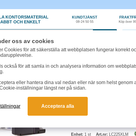
LA KONTORSMATERIAL
KUNDTJÄNST
FRAKTFR
ABBT OCH ENKELT
08-24 50 55
Köp över 9
0 var
nder oss av cookies
ehör, Förbrukning
»
Bläckpatroner Brother
»
Bläck Brother LC225XLM 1,2k m
r Cookies för att säkerställa att webbplatsen fungerar korrekt o
ndarupplevelse.
Bläck Brother LC225X
 också för att samla in och analysera information om webbpla
g.
Kapacitet: Ca. 1.200 sidor i enlig
eptera eller hantera dina val nedan eller när som helst genom at
DCPJ4120DW / MFCJ4620DW / 5
Cookie-inställningar längst ner på sidan.
tällningar
Acceptera alla
Enhet:
1 st
Art.nr:
LC225XLM