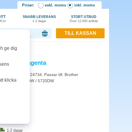
Priser:
exkl. moms
inkl. moms
ITT
SNABB LEVERANS
STORT UTBUD
95 kr
1-2 dagar
Över 12.000 artiklar
TILL KASSAN
or, 0.00 kr
agenta
ch ge dig
LM 1,2k magenta
tsens
het med ISO/IEC 24734. Passar till: Brother
t klicka
320DW / 5620DW / 5720DW.
1-2 dagar