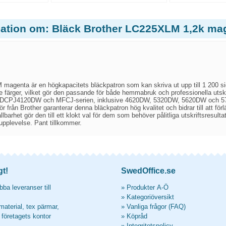
mation om: Bläck Brother LC225XLM 1,2k ma
agenta är en högkapacitets bläckpatron som kan skriva ut upp till 1 200 sido
 färger, vilket gör den passande för både hemmabruk och professionella utskrif
 DCPJ4120DW och MFCJ-serien, inklusive 4620DW, 5320DW, 5620DW och 5720D
hör från Brother garanterar denna bläckpatron hög kvalitet och bidrar till att f
llbarhet gör den till ett klokt val för dem som behöver pålitliga utskriftsresu
supplevelse. Pant tillkommer.
gt!
SwedOffice.se
ba leveranser till
»
Produkter A-Ö
»
Kategoriöversikt
material, tex pärmar,
»
Vanliga frågor (FAQ)
l företagets kontor
»
Köpråd
»
Integritetspolicy