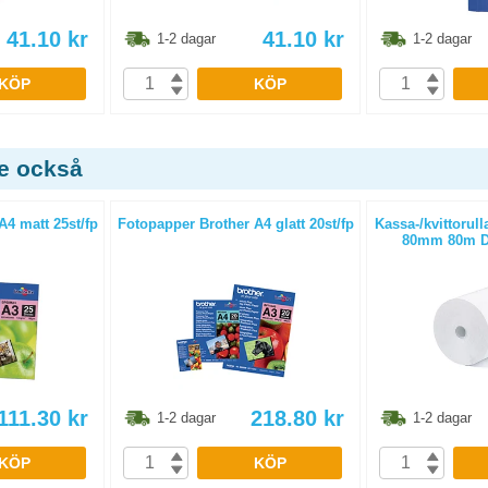
41.10
kr
41.10
kr
1-2 dagar
1-2 dagar
KÖP
KÖP
de också
A4 matt 25st/fp
Fotopapper Brother A4 glatt 20st/fp
Kassa-/kvittorull
80mm 80m D
111.30
kr
218.80
kr
1-2 dagar
1-2 dagar
KÖP
KÖP