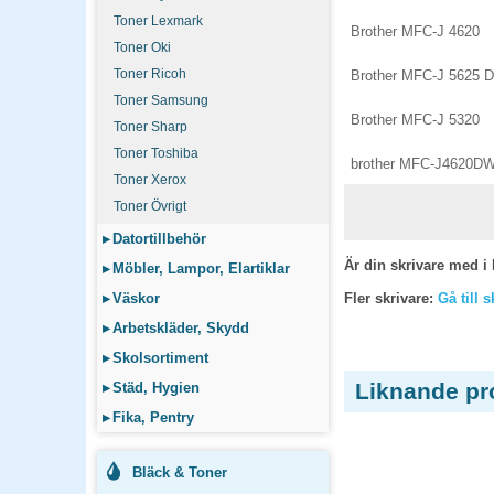
Toner Lexmark
Brother MFC-J 4620
Toner Oki
Toner Ricoh
Brother MFC-J 5625 
Toner Samsung
Brother MFC-J 5320
Toner Sharp
Toner Toshiba
brother MFC-J4620D
Toner Xerox
Toner Övrigt
▸
Datortillbehör
Är din skrivare med i 
▸
Möbler, Lampor, Elartiklar
▸
Väskor
Fler skrivare:
Gå till 
▸
Arbetskläder, Skydd
▸
Skolsortiment
Liknande pr
▸
Städ, Hygien
▸
Fika, Pentry
Bläck & Toner