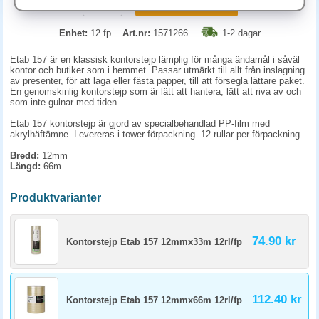
KÖP
Enhet:
12 fp
Art.nr:
1571266
1-2 dagar
Etab 157 är en klassisk kontorstejp lämplig för många ändamål i såväl
kontor och butiker som i hemmet. Passar utmärkt till allt från inslagning
av presenter, för att laga eller fästa papper, till att försegla lättare paket.
En genomskinlig kontorstejp som är lätt att hantera, lätt att riva av och
som inte gulnar med tiden.
Etab 157 kontorstejp är gjord av specialbehandlad PP-film med
akrylhäftämne. Levereras i tower-förpackning. 12 rullar per förpackning.
Bredd:
12mm
Längd:
66m
Produktvarianter
74.90 kr
Kontorstejp Etab 157 12mmx33m 12rl/fp
112.40 kr
Kontorstejp Etab 157 12mmx66m 12rl/fp