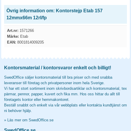
Övrig information om: Kontorstejp Etab 157
12mmx66m 12rl/fp
Art.nr:
1571266
Märke:
Etab
EAN:
8001814009205
Kontorsmaterial / kontorsvaror enkelt och billigt!
SwedOffice säljer kontorsmaterial till bra priser och med snabba
leveranser till företag och privatpersoner inom hela Sverige.
Vi har ett stort sortiment inom skrivbordsartiklar och kontorsmaterial, tex
pärmar, pennor, papper, kuvert och fika mm. Hos oss hittar du allt till
företagets kontor eller hemmakontoret.
Beställ snabbt och enkelt via vår webbplats eller kontakta kundtjänst om
ni behöver hjälp.
»
Läs mer om SwedOffice.se
SwedOffice.se