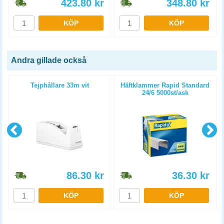
423.80
kr
348.80
kr
KÖP
KÖP
Andra gillade också
Tejphållare 33m vit
Häftklammer Rapid Standard
24/6 5000st/ask
86.30
kr
36.30
kr
KÖP
KÖP