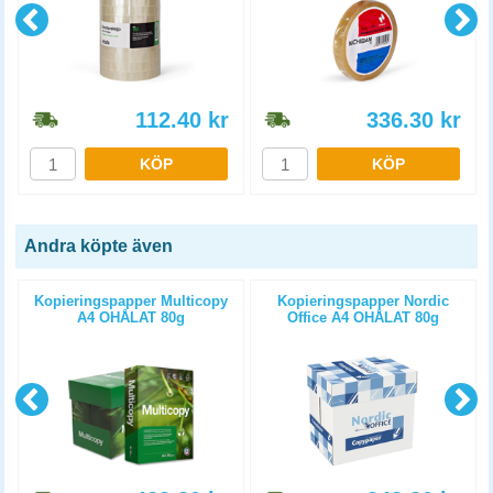
112.40
kr
336.30
kr
KÖP
KÖP
Andra köpte även
Kopieringspapper Multicopy
Kopieringspapper Nordic
A4 OHÅLAT 80g
Office A4 OHÅLAT 80g
5x500st/kartong
5x500st/kartong