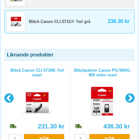
236.30 kr
Bläck Canon CLI-571GY 7ml grå
Liknande produkter
l
Bläck Canon CLI-571BK 7ml
Bläckpatron Canon PG-560XL
svart
400 sidor svart
231.30
kr
436.30
kr
KÖP
KÖP