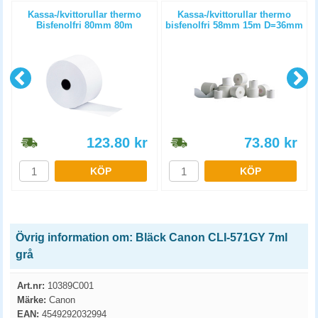
Kassa-/kvittorullar thermo
Kassa-/kvittorullar thermo
m
Bisfenolfri 80mm 80m
bisfenolfri 58mm 15m D=36mm
D=80mm 3st/fp
4st/fp
123.80
kr
73.80
kr
KÖP
KÖP
Övrig information om: Bläck Canon CLI-571GY 7ml
grå
Art.nr:
10389C001
Märke:
Canon
EAN:
4549292032994