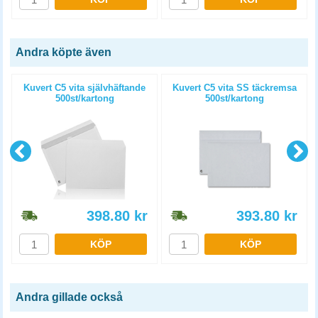
Andra köpte även
Kuvert C5 vita självhäftande
Kuvert C5 vita SS täckremsa
500st/kartong
500st/kartong
398.80
kr
393.80
kr
KÖP
KÖP
Andra gillade också