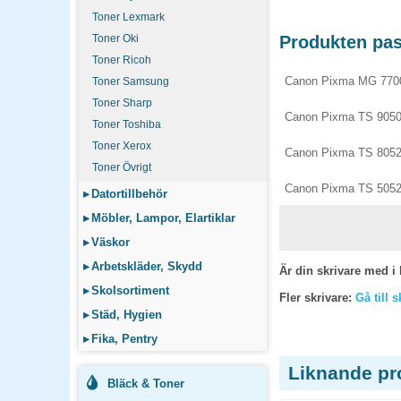
Toner Lexmark
Toner Oki
Produkten pass
Toner Ricoh
Canon Pixma MG 770
Toner Samsung
Toner Sharp
Canon Pixma TS 905
Toner Toshiba
Toner Xerox
Canon Pixma TS 805
Toner Övrigt
Canon Pixma TS 505
▸
Datortillbehör
▸
Möbler, Lampor, Elartiklar
▸
Väskor
▸
Arbetskläder, Skydd
Är din skrivare med i 
▸
Skolsortiment
Fler skrivare:
Gå till 
▸
Städ, Hygien
▸
Fika, Pentry
Liknande pr
Bläck & Toner