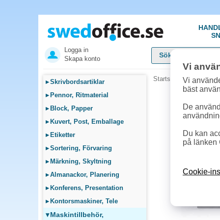
HAND
SN
Logga in
Skapa konto
Vi anvä
Startsida
»
Maskintillb
Vi använde
▸
Skrivbordsartiklar
bäst anvä
▸
Pennor, Ritmaterial
De används
▸
Block, Papper
användnin
▸
Kuvert, Post, Emballage
Du kan acc
▸
Etiketter
på länken 
▸
Sortering, Förvaring
▸
Märkning, Skyltning
Cookie-ins
▸
Almanackor, Planering
▸
Konferens, Presentation
▸
Kontorsmaskiner, Tele
▾
Maskintillbehör,