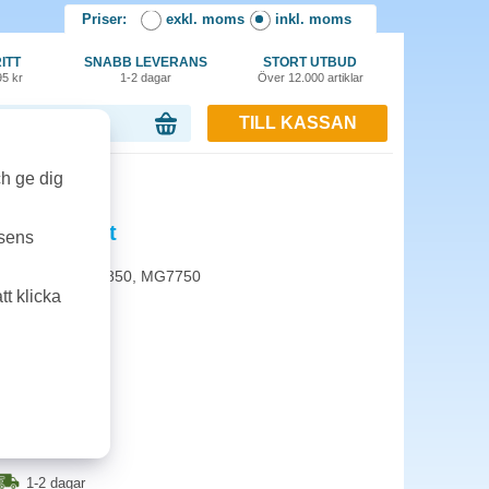
Priser:
exkl. moms
inkl. moms
ITT
SNABB LEVERANS
STORT UTBUD
95 kr
1-2 dagar
Över 12.000 artiklar
TILL KASSAN
or, 0.00 kr
t
ch ge dig
K 7ml svart
tsens
anon MG5750, MG6850, MG7750
t klicka
1-2 dagar