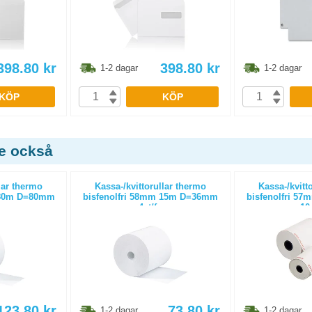
398.80
kr
398.80
kr
1-2 dagar
1-2 dagar
KÖP
KÖP
de också
lar thermo
Kassa-/kvittorullar thermo
Kassa-/kvitt
 80m D=80mm
bisfenolfri 58mm 15m D=36mm
bisfenolfri 5
4st/fp
10
123.80
kr
73.80
kr
1-2 dagar
1-2 dagar