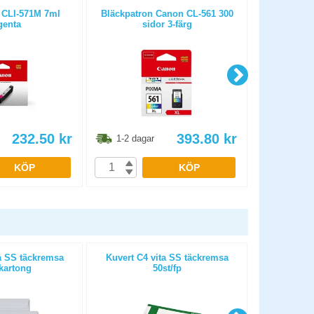
 CLI-571M 7ml
Bläckpatron Canon CL-561 300
Bläckpatron
enta
sidor 3-färg
s
232.50
kr
393.80
kr
1-2 dagar
1-2 dag
KÖP
KÖP
a SS täckremsa
Kuvert C4 vita SS täckremsa
Fönsterku
kartong
50st/fp
täckrem