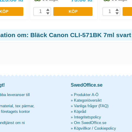
KÖP
KÖP
mation om: Bläck Canon CLI-571BK 7ml svart
gt!
SwedOffice.se
ba leveranser till
»
Produkter A-Ö
»
Kategoriöversikt
material, tex pärmar,
»
Vanliga frågor (FAQ)
l företagets kontor
»
Köpråd
»
Integritetspolicy
undtjänst om ni
»
Om SwedOffice.se
»
Köpvillkor
/
Cookiepolicy