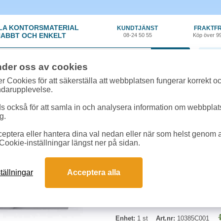
LA KONTORSMATERIAL
KUNDTJÄNST
FRAKTFR
ABBT OCH ENKELT
08-24 50 55
Köp över 9
0 var
nder oss av cookies
ehör, Förbrukning
»
Bläckpatroner Canon
»
Bläck Canon CLI-571BK 7ml svar
r Cookies för att säkerställa att webbplatsen fungerar korrekt o
ndarupplevelse.
Bläck Canon CLI-571B
 också för att samla in och analysera information om webbpla
g.
Kapacitet: 7 ml. Passar till: C
eptera eller hantera dina val nedan eller när som helst genom at
Cookie-inställningar längst ner på sidan.
tällningar
Acceptera alla
Enhet:
1 st
Art.nr:
10385C001