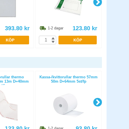
393.80
kr
123.80
kr
1-2 dagar
1-2 dag
KÖP
KÖP
orullar thermo
Kassa-/kvittorullar thermo 57mm
Kassa-/k
7mm 13m D=40mm
50m D=64mm 5st/fp
bisfenolfr
st/fp
123.80
kr
93.80
kr
1-2 dagar
1-2 dag