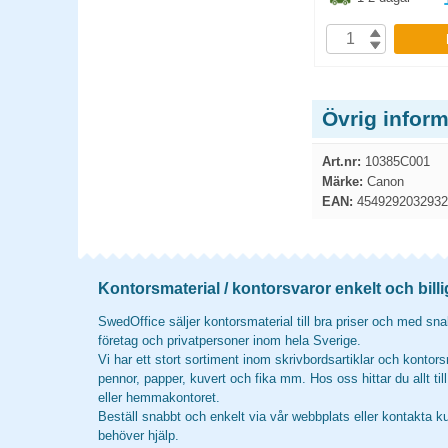
P
KÖP
Övrig infor
Art.nr:
10385C001
Märke:
Canon
EAN:
4549292032932
Kontorsmaterial / kontorsvaror enkelt och billi
SwedOffice säljer kontorsmaterial till bra priser och med snab
företag och privatpersoner inom hela Sverige.
Vi har ett stort sortiment inom skrivbordsartiklar och kontors
pennor, papper, kuvert och fika mm. Hos oss hittar du allt til
eller hemmakontoret.
Beställ snabbt och enkelt via vår webbplats eller kontakta k
behöver hjälp.