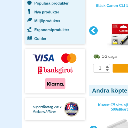
Populära produkter
-561 300
Bläckpatron Canon PG-560XL 400
Bläck Canon CLI-
sidor svart
Nya produkter
Miljöprodukter
Ergonomiprodukter
Guider
3.80
kr
436.30
kr
1-2 dagar
1-2 dagar
P
KÖP
Andra köpte
häftande
Kuvert C6 täckremsa vita 25st/fp
Kuvert C5 vita sj
g
500st/kar