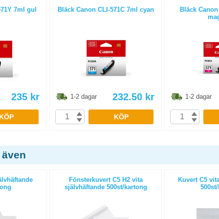
571Y 7ml gul
Bläck Canon CLI-571C 7ml cyan
Bläck Canon
mag
235
kr
232.50
kr
1-2 dagar
1-2 dagar
KÖP
KÖP
 även
älvhäftande
Fönsterkuvert C5 H2 vita
Kuvert C5 vit
tong
självhäftande 500st/kartong
500st/