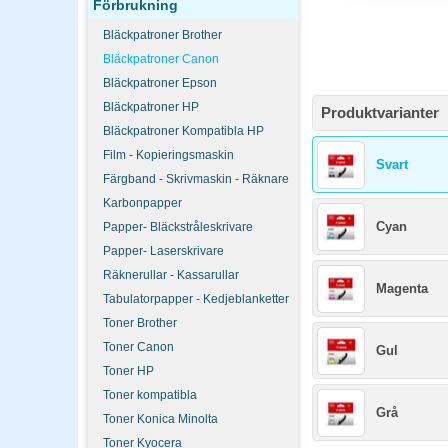
Förbrukning
Bläckpatroner Brother
Bläckpatroner Canon
Bläckpatroner Epson
Bläckpatroner HP
Produktvarianter
Bläckpatroner Kompatibla HP
Film - Kopieringsmaskin
Svart
Färgband - Skrivmaskin - Räknare
Karbonpapper
Cyan
Papper- Bläckstråleskrivare
Papper- Laserskrivare
Räknerullar - Kassarullar
Magenta
Tabulatorpapper - Kedjeblanketter
Toner Brother
Toner Canon
Gul
Toner HP
Toner kompatibla
Grå
Toner Konica Minolta
Toner Kyocera