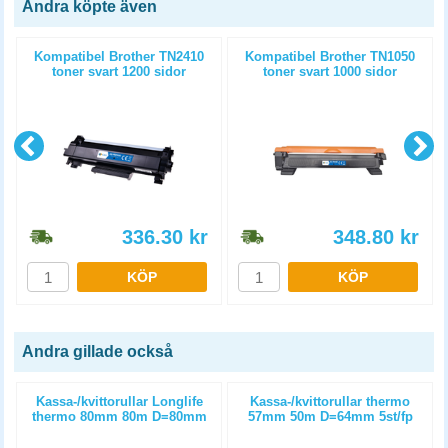
Andra köpte även
)
Kompatibel Brother TN2410
Kompatibel Brother TN1050
toner svart 1200 sidor
toner svart 1000 sidor
336.30
kr
348.80
kr
KÖP
KÖP
Andra gillade också
Kassa-/kvittorullar Longlife
Kassa-/kvittorullar thermo
thermo 80mm 80m D=80mm
57mm 50m D=64mm 5st/fp
3st/fp