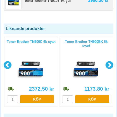
3986.30 kr
Toner Brother TN910Y 9k gul
Liknande produkter
l
Toner Brother TN900C 6k cyan
Toner Brother TN900BK 6k
svart
2372.50
kr
1173.80
kr
KÖP
KÖP