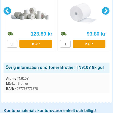
123.80
kr
93.80
kr
KÖP
KÖP
Övrig information om: Toner Brother TN910Y 9k gul
Art.nr:
TN910Y
Märke:
Brother
EAN:
4977766771870
Kontorsmaterial / kontorsvaror enkelt och billigt!