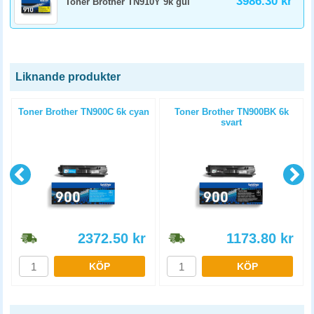
3986.30 kr
Toner Brother TN910Y 9k gul
Liknande produkter
l
Toner Brother TN900C 6k cyan
Toner Brother TN900BK 6k
svart
2372.50
kr
1173.80
kr
KÖP
KÖP