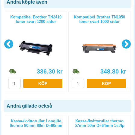
Andra köpte även
)
Kompatibel Brother TN2410
Kompatibel Brother TN1050
toner svart 1200 sidor
toner svart 1000 sidor
336.30
kr
348.80
kr
KÖP
KÖP
Andra gillade också
Kassa-/kvittorullar Longlife
Kassa-/kvittorullar thermo
thermo 80mm 80m D=80mm
57mm 50m D=64mm 5st/fp
3st/fp