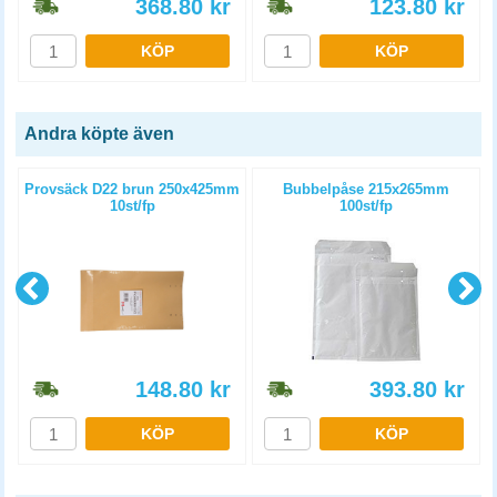
368.80
kr
123.80
kr
KÖP
KÖP
Andra köpte även
Provsäck D22 brun 250x425mm
Bubbelpåse 215x265mm
10st/fp
100st/fp
148.80
kr
393.80
kr
KÖP
KÖP