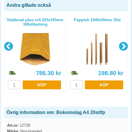
Andra gillade också
Vadderad påse nr4 225x343mm
Papptub 1040x50mm 10st
100st/kartong
786.30
kr
198.80
kr
KÖP
KÖP
Övrig information om: Bokomslag A4 20st/fp
Art.nr:
12729
Märke:
Non-branded