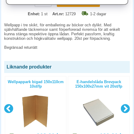
KÖP
Enhet:
1 st
Art.nr:
12729
1-2 dagar
Wellpapp i tre skikt, för emballering av böcker och dylikt. Med
självhäftande täckremsor samt förperforerad rivremsa för att enkelt
kunna stänga respektive öppna lådan. Perfekt passform, kraftig
konstruktion och högkvalitativ wellpapp. 20st per förpackning.
Begränsad returrätt
Liknande produkter
Wellpappark bigad 150x110cm
E-handelslåda Brevpack
10st/fp
150x100x27mm vit 20st/fp