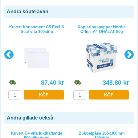
Andra köpte även
Kuvert Konsument C5 Peel &
Kopieringspapper Nordic
Seal vita 100st/fp
Office A4 OHÅLAT 80g
5x500st/kartong
87.40
kr
348.80
kr
KÖP
KÖP
Andra gillade också
Kuvert C4 vita fukthäftande
Bubbelpåse 265x360mm
500st/kartong
100st/fp