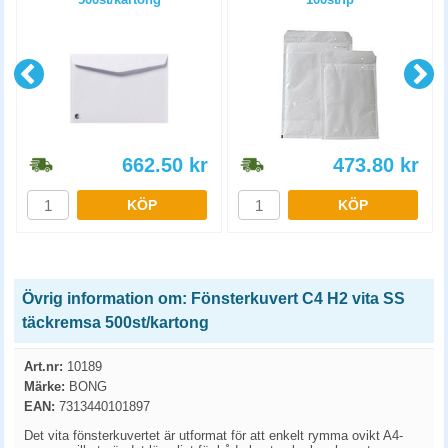
662.50
kr
473.80
kr
KÖP
KÖP
Övrig information om: Fönsterkuvert C4 H2 vita SS
täckremsa 500st/kartong
Art.nr:
10189
Märke:
BONG
EAN:
7313440101897
Det vita fönsterkuvertet är utformat för att enkelt rymma ovikt A4-