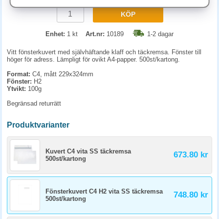
KÖP
Enhet:
1 kt
Art.nr:
10189
1-2 dagar
Vitt fönsterkuvert med självhäftande klaff och täckremsa. Fönster till
höger för adress. Lämpligt för ovikt A4-papper. 500st/kartong.
Format:
C4, mått 229x324mm
Fönster:
H2
Ytvikt:
100g
Begränsad returrätt
Produktvarianter
Kuvert C4 vita SS täckremsa
673.80 kr
500st/kartong
Fönsterkuvert C4 H2 vita SS täckremsa
748.80 kr
500st/kartong