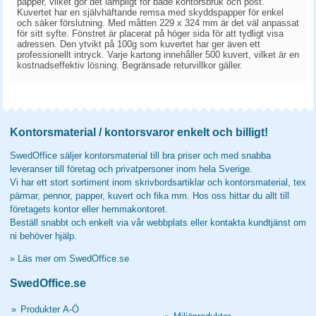
papper, vilket gör det lämpligt för både kontorsbruk och post.
Kuvertet har en självhäftande remsa med skyddspapper för enkel
och säker förslutning. Med måtten 229 x 324 mm är det väl anpassat
för sitt syfte. Fönstret är placerat på höger sida för att tydligt visa
adressen. Den ytvikt på 100g som kuvertet har ger även ett
professionellt intryck. Varje kartong innehåller 500 kuvert, vilket är en
kostnadseffektiv lösning. Begränsade returvillkor gäller.
Kontorsmaterial / kontorsvaror enkelt och billigt!
SwedOffice säljer kontorsmaterial till bra priser och med snabba
leveranser till företag och privatpersoner inom hela Sverige.
Vi har ett stort sortiment inom skrivbordsartiklar och kontorsmaterial, tex
pärmar, pennor, papper, kuvert och fika mm. Hos oss hittar du allt till
företagets kontor eller hemmakontoret.
Beställ snabbt och enkelt via vår webbplats eller kontakta kundtjänst om
ni behöver hjälp.
»
Läs mer om SwedOffice.se
SwedOffice.se
»
Produkter A-Ö