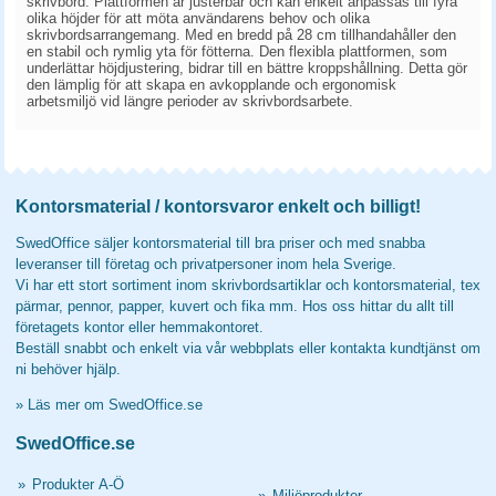
skrivbord. Plattformen är justerbar och kan enkelt anpassas till fyra
olika höjder för att möta användarens behov och olika
skrivbordsarrangemang. Med en bredd på 28 cm tillhandahåller den
en stabil och rymlig yta för fötterna. Den flexibla plattformen, som
underlättar höjdjustering, bidrar till en bättre kroppshållning. Detta gör
den lämplig för att skapa en avkopplande och ergonomisk
arbetsmiljö vid längre perioder av skrivbordsarbete.
Kontorsmaterial / kontorsvaror enkelt och billigt!
SwedOffice säljer kontorsmaterial till bra priser och med snabba
leveranser till företag och privatpersoner inom hela Sverige.
Vi har ett stort sortiment inom skrivbordsartiklar och kontorsmaterial, tex
pärmar, pennor, papper, kuvert och fika mm. Hos oss hittar du allt till
företagets kontor eller hemmakontoret.
Beställ snabbt och enkelt via vår webbplats eller kontakta kundtjänst om
ni behöver hjälp.
»
Läs mer om SwedOffice.se
SwedOffice.se
»
Produkter A-Ö
»
Miljöprodukter