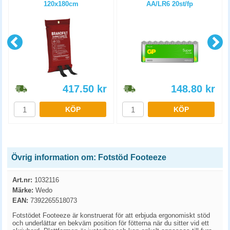
120x180cm
AA/LR6 20st/fp
417.50
kr
148.80
kr
KÖP
KÖP
Övrig information om: Fotstöd Footeeze
Art.nr:
1032116
Märke:
Wedo
EAN:
7392265518073
Fotstödet Footeeze är konstruerat för att erbjuda ergonomiskt stöd
och underlättar en bekväm position för fötterna när du sitter vid ett