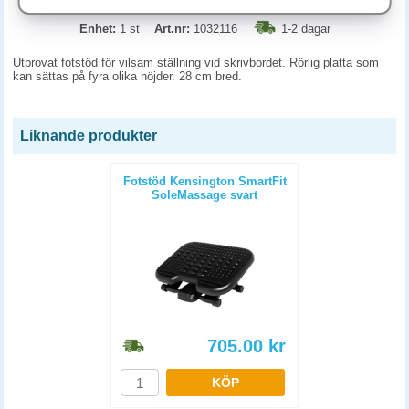
Enhet:
1 st
Art.nr:
1032116
1-2 dagar
Utprovat
fotstöd
för vilsam ställning vid skrivbordet. Rörlig platta som
kan sättas på fyra olika höjder. 28 cm bred.
Liknande produkter
Fotstöd Kensington SmartFit
SoleMassage svart
705.00
kr
KÖP