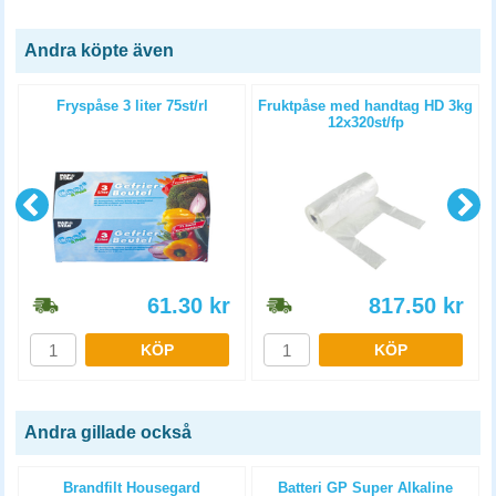
Andra köpte även
Fryspåse 3 liter 75st/rl
Fruktpåse med handtag HD 3kg
12x320st/fp
61.30
kr
817.50
kr
KÖP
KÖP
Andra gillade också
-
Brandfilt Housegard
Batteri GP Super Alkaline