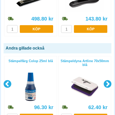
498.80
kr
143.80
kr
KÖP
KÖP
Andra gillade också
d
Stämpelfärg Colop 25ml blå
Stämpeldyna Artline 70x50mm
blå
96.30
kr
62.40
kr