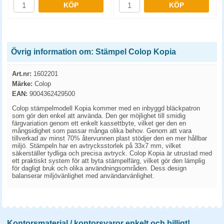
KÖP
KÖP
Övrig information om: Stämpel Colop Kopia
Art.nr:
1602201
Märke:
Colop
EAN:
9004362429500
Colop stämpelmodell Kopia kommer med en inbyggd bläckpatron
som gör den enkel att använda. Den ger möjlighet till smidig
färgvariation genom ett enkelt kassettbyte, vilket ger den en
mångsidighet som passar många olika behov. Genom att vara
tillverkad av minst 70% återvunnen plast stödjer den en mer hållbar
miljö. Stämpeln har en avtrycksstorlek på 33x7 mm, vilket
säkerställer tydliga och precisa avtryck. Colop Kopia är utrustad med
ett praktiskt system för att byta stämpelfärg, vilket gör den lämplig
för dagligt bruk och olika användningsområden. Dess design
balanserar miljövänlighet med användarvänlighet.
Kontorsmaterial / kontorsvaror enkelt och billigt!