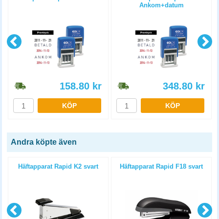
Ankom+datum
158.80
kr
348.80
kr
KÖP
KÖP
Andra köpte även
Häftapparat Rapid K2 svart
Häftapparat Rapid F18 svart
g