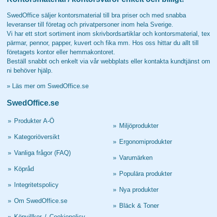
SwedOffice säljer kontorsmaterial till bra priser och med snabba
leveranser till företag och privatpersoner inom hela Sverige.
Vi har ett stort sortiment inom skrivbordsartiklar och kontorsmaterial, tex
pärmar, pennor, papper, kuvert och fika mm. Hos oss hittar du allt till
företagets kontor eller hemmakontoret.
Beställ snabbt och enkelt via vår webbplats eller kontakta kundtjänst om
ni behöver hjälp.
»
Läs mer om SwedOffice.se
SwedOffice.se
»
Produkter A-Ö
»
Miljöprodukter
»
Kategoriöversikt
»
Ergonomiprodukter
»
Vanliga frågor (FAQ)
»
Varumärken
»
Köpråd
»
Populära produkter
»
Integritetspolicy
»
Nya produkter
»
Om SwedOffice.se
»
Bläck & Toner
»
Köpvillkor
/
Cookiepolicy