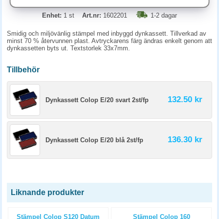
Enhet:
1 st
Art.nr:
1602201
1-2 dagar
Smidig och miljövänlig stämpel med inbyggd dynkassett. Tillverkad av
minst 70 % återvunnen plast. Avtryckarens färg ändras enkelt genom att
dynkassetten byts ut. Textstorlek 33x7mm.
Tillbehör
132.50 kr
Dynkassett Colop E/20 svart 2st/fp
136.30 kr
Dynkassett Colop E/20 blå 2st/fp
Liknande produkter
7
Stämpel Colop S120 Datum
Stämpel Colop 160