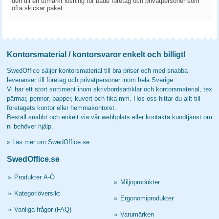
den till en utmärkt lösning för både företag och privatpersoner som
ofta skickar paket.
Kontorsmaterial / kontorsvaror enkelt och billigt!
SwedOffice säljer kontorsmaterial till bra priser och med snabba
leveranser till företag och privatpersoner inom hela Sverige.
Vi har ett stort sortiment inom skrivbordsartiklar och kontorsmaterial, tex
pärmar, pennor, papper, kuvert och fika mm. Hos oss hittar du allt till
företagets kontor eller hemmakontoret.
Beställ snabbt och enkelt via vår webbplats eller kontakta kundtjänst om
ni behöver hjälp.
»
Läs mer om SwedOffice.se
SwedOffice.se
»
Produkter A-Ö
»
Miljöprodukter
»
Kategoriöversikt
»
Ergonomiprodukter
»
Vanliga frågor (FAQ)
»
Varumärken