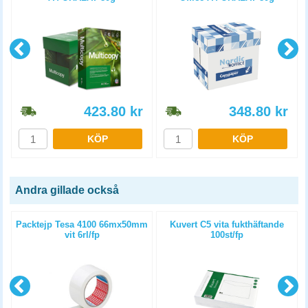
5x500st/kartong
5x500st/kartong
423.80
kr
348.80
kr
KÖP
KÖP
Andra gillade också
Packtejp Tesa 4100 66mx50mm
Kuvert C5 vita fukthäftande
vit 6rl/fp
100st/fp