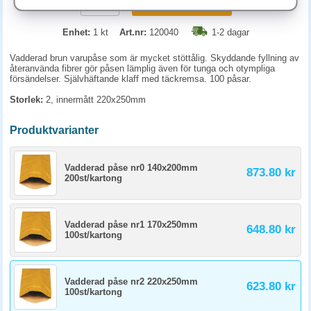
KÖP
Enhet:
1 kt
Art.nr:
120040
1-2 dagar
Vadderad brun varupåse som är mycket stöttålig. Skyddande fyllning av
återanvända fibrer gör påsen lämplig även för tunga och otympliga
försändelser. Självhäftande klaff med täckremsa. 100 påsar.
Storlek:
2, innermått 220x250mm
Produktvarianter
Vadderad påse nr0 140x200mm
873.80 kr
200st/kartong
Vadderad påse nr1 170x250mm
648.80 kr
100st/kartong
Vadderad påse nr2 220x250mm
623.80 kr
100st/kartong