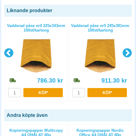
Liknande produkter
m
Vadderad påse nr4 225x343mm
Vadderad påse nr5 245x381mm
100st/kartong
100st/kartong
786.30
kr
911.30
kr
KÖP
KÖP
Andra köpte även
Kopieringspapper Multicopy
Kopieringspapper Nordic
A4 OHÅLAT 80g
Office A4 OHÅLAT 80g