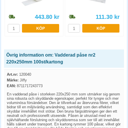
443.80
kr
111.30
kr
KÖP
KÖP
Övrig information om: Vadderad påse nr2
220x250mm 100st/kartong
Art.nr:
120040
Märke:
Jiffy
EAN:
8711717243773
En vadderad påse i storleken 220x250 mm som utmärker sig genom
sina robusta och skyddande egenskaper, perfekt för tyngre och mer
voluminösa försändelser. Den är tillverkad av återvunna fibrer, vilket
bidrar till en miljövänlig användning, samtidigt som den effektivt
skyddar innehållet mot stötar. Den bruna färgsättningen ger den ett
neutralt och professionellt utseende. Påsen är utrustad med en
självhäftande förslutning och skyddsremsa som ser till att innehållet
hålls säkert under transport. En kartong rymmer 100 påsar, vilket gör