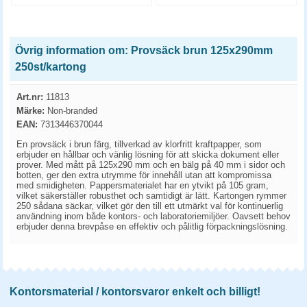
Övrig information om: Provsäck brun 125x290mm
250st/kartong
Art.nr:
11813
Märke:
Non-branded
EAN:
7313446370044
En provsäck i brun färg, tillverkad av klorfritt kraftpapper, som
erbjuder en hållbar och vänlig lösning för att skicka dokument eller
prover. Med mått på 125x290 mm och en bälg på 40 mm i sidor och
botten, ger den extra utrymme för innehåll utan att kompromissa
med smidigheten. Pappersmaterialet har en ytvikt på 105 gram,
vilket säkerställer robusthet och samtidigt är lätt. Kartongen rymmer
250 sådana säckar, vilket gör den till ett utmärkt val för kontinuerlig
användning inom både kontors- och laboratoriemiljöer. Oavsett behov
erbjuder denna brevpåse en effektiv och pålitlig förpackningslösning.
Kontorsmaterial / kontorsvaror enkelt och billigt!