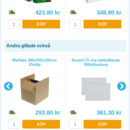
423.80
kr
348.80
kr
KÖP
KÖP
Andra gillade också
Wellåda 300x150x150mm
Kuvert C5 vita fukthäftande
25st/fp
500st/kartong
293.80
kr
361.30
kr
KÖP
KÖP