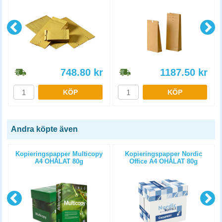
748.80
kr
1187.50
kr
KÖP
KÖP
Andra köpte även
Kopieringspapper Multicopy
Kopieringspapper Nordic
A4 OHÅLAT 80g
Office A4 OHÅLAT 80g
5x500st/kartong
5x500st/kartong