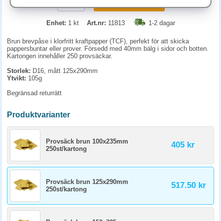
KÖP
Enhet:
1 kt
Art.nr:
11813
1-2 dagar
Brun brevpåse i klorfritt kraftpapper (TCF), perfekt för att skicka
pappersbuntar eller prover. Försedd med 40mm bälg i sidor och botten.
Kartongen innehåller 250 provsäckar.
Storlek:
D16, mått 125x290mm
Ytvikt:
105g
Begränsad returrätt
Produktvarianter
Provsäck brun 100x235mm
405 kr
250st/kartong
Provsäck brun 125x290mm
517.50 kr
250st/kartong