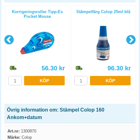
Korrigeringsroller Tipp-Ex
Stämpelfärg Colop 25ml blå
Pocket Mouse
56.30
kr
96.30
kr
KÖP
KÖP
Övrig information om: Stämpel Colop 160
Ankom+datum
Art.nr:
1300870
Märke:
Colop