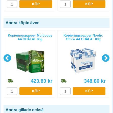
KÖP
KÖP
Andra köpte även
Kopieringspapper Multicopy
Kopieringspapper Nordic
A4 OHÅLAT 80g
Office A4 OHÅLAT 80g
5x500st/kartong
5x500st/kartong
423.80
kr
348.80
kr
KÖP
KÖP
Andra gillade också