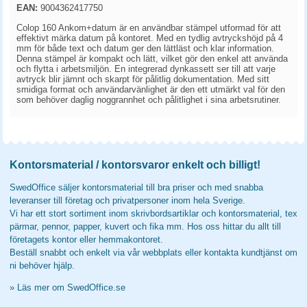
EAN:
9004362417750
Colop 160 Ankom+datum är en användbar stämpel utformad för att
effektivt märka datum på kontoret. Med en tydlig avtryckshöjd på 4
mm för både text och datum ger den lättläst och klar information.
Denna stämpel är kompakt och lätt, vilket gör den enkel att använda
och flytta i arbetsmiljön. En integrerad dynkassett ser till att varje
avtryck blir jämnt och skarpt för pålitlig dokumentation. Med sitt
smidiga format och användarvänlighet är den ett utmärkt val för den
som behöver daglig noggrannhet och pålitlighet i sina arbetsrutiner.
Kontorsmaterial / kontorsvaror enkelt och billigt!
SwedOffice säljer kontorsmaterial till bra priser och med snabba
leveranser till företag och privatpersoner inom hela Sverige.
Vi har ett stort sortiment inom skrivbordsartiklar och kontorsmaterial, tex
pärmar, pennor, papper, kuvert och fika mm. Hos oss hittar du allt till
företagets kontor eller hemmakontoret.
Beställ snabbt och enkelt via vår webbplats eller kontakta kundtjänst om
ni behöver hjälp.
»
Läs mer om SwedOffice.se