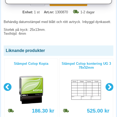
KÖP
Enhet:
1 st
Art.nr:
1300870
1-2 dagar
Behändig datumstämpel med blått och rött avtryck. Inbyggd dynkasett.
Storlek på tryck: 25x13mm.
Texthöjd: 4mm
Liknande produkter
Stämpel Colop Kopia
Stämpel Colop kontering UG 3
78x52mm
186.30
kr
525.00
kr