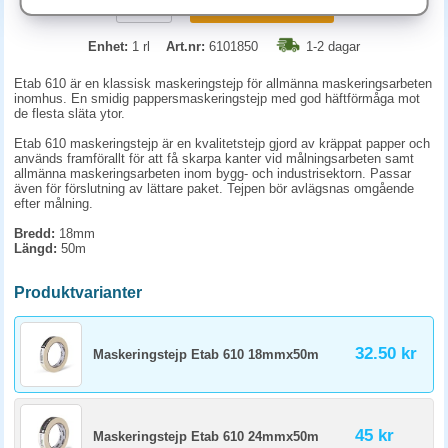
KÖP
Enhet:
1 rl
Art.nr:
6101850
1-2 dagar
Etab 610 är en klassisk maskeringstejp för allmänna maskeringsarbeten
inomhus. En smidig pappersmaskeringstejp med god häftförmåga mot
de flesta släta ytor.
Etab 610 maskeringstejp är en kvalitetstejp gjord av kräppat papper och
används framförallt för att få skarpa kanter vid målningsarbeten samt
allmänna maskeringsarbeten inom bygg- och industrisektorn. Passar
även för förslutning av lättare paket. Tejpen bör avlägsnas omgående
efter målning.
Bredd:
18mm
Längd:
50m
Produktvarianter
32.50 kr
Maskeringstejp Etab 610 18mmx50m
45 kr
Maskeringstejp Etab 610 24mmx50m