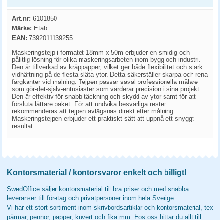
Art.nr:
6101850
Märke:
Etab
EAN:
7392011139255
Maskeringstejp i formatet 18mm x 50m erbjuder en smidig och
pålitlig lösning för olika maskeringsarbeten inom bygg och industri.
Den är tillverkad av kräppapper, vilket ger både flexibilitet och stark
vidhäftning på de flesta släta ytor. Detta säkerställer skarpa och rena
färgkanter vid målning. Tejpen passar såväl professionella målare
som gör-det-själv-entusiaster som värderar precision i sina projekt.
Den är effektiv för snabb täckning och skydd av ytor samt för att
försluta lättare paket. För att undvika besvärliga rester
rekommenderas att tejpen avlägsnas direkt efter målning.
Maskeringstejpen erbjuder ett praktiskt sätt att uppnå ett snyggt
resultat.
Kontorsmaterial / kontorsvaror enkelt och billigt!
SwedOffice säljer kontorsmaterial till bra priser och med snabba
leveranser till företag och privatpersoner inom hela Sverige.
Vi har ett stort sortiment inom skrivbordsartiklar och kontorsmaterial, tex
pärmar, pennor, papper, kuvert och fika mm. Hos oss hittar du allt till