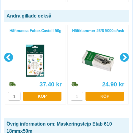
Andra gillade också
Häftmassa Faber-Castell 50g
Häftklammer 26/6 5000st/ask
37.40
kr
24.90
kr
KÖP
KÖP
Övrig information om: Maskeringstejp Etab 610
18mmx50m