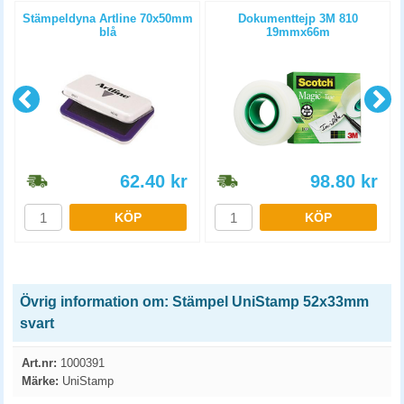
Stämpeldyna Artline 70x50mm
Dokumenttejp 3M 810
blå
19mmx66m
62.40
kr
98.80
kr
KÖP
KÖP
Övrig information om: Stämpel UniStamp 52x33mm
svart
Art.nr:
1000391
Märke:
UniStamp