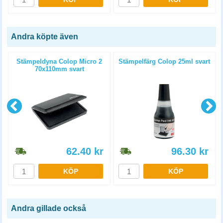
Andra köpte även
Stämpeldyna Colop Micro 2
Stämpelfärg Colop 25ml svart
g
70x110mm svart
62.40
kr
96.30
kr
KÖP
KÖP
Andra gillade också