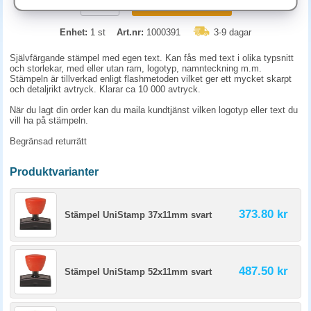
KÖP
Enhet:
1 st
Art.nr:
1000391
3-9 dagar
Självfärgande stämpel med egen text. Kan fås med text i olika typsnitt
och storlekar, med eller utan ram, logotyp, namnteckning m.m.
Stämpeln är tillverkad enligt flashmetoden vilket ger ett mycket skarpt
och detaljrikt avtryck. Klarar ca 10 000 avtryck.
När du lagt din order kan du maila kundtjänst vilken logotyp eller text du
vill ha på stämpeln.
Begränsad returrätt
Produktvarianter
373.80 kr
Stämpel UniStamp 37x11mm svart
487.50 kr
Stämpel UniStamp 52x11mm svart