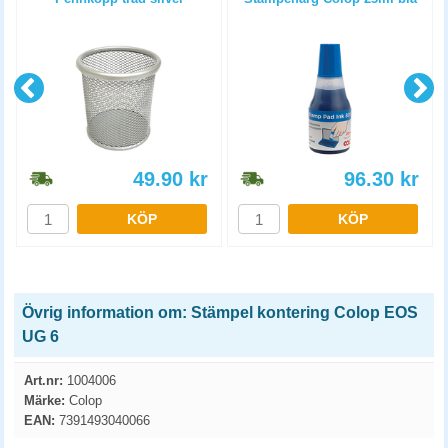
49.90
kr
96.30
kr
KÖP
KÖP
Övrig information om: Stämpel kontering Colop EOS
UG 6
Art.nr:
1004006
Märke:
Colop
EAN:
7391493040066