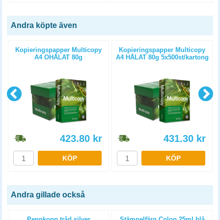
Andra köpte även
Kopieringspapper Multicopy
Kopieringspapper Multicopy
A4 OHÅLAT 80g
A4 HÅLAT 80g 5x500st/kartong
5x500st/kartong
423.80
kr
431.30
kr
KÖP
KÖP
Andra gillade också
Pennkopp tråd silver
Stämpelfärg Colop 25ml blå