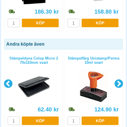
186.30
kr
158.80
kr
KÖP
KÖP
Andra köpte även
p
Stämpeldyna Colop Micro 2
Stämpelfärg Unistamp/Perma
70x110mm svart
10ml svart
62.40
kr
124.90
kr
KÖP
KÖP