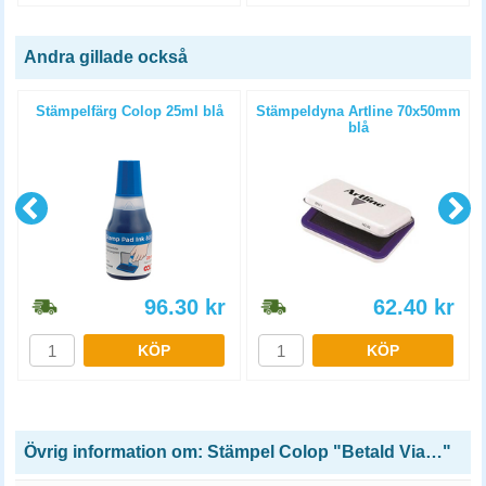
Andra gillade också
Stämpelfärg Colop 25ml blå
Stämpeldyna Artline 70x50mm
blå
96.30
kr
62.40
kr
KÖP
KÖP
Övrig information om: Stämpel Colop "Betald Via…"