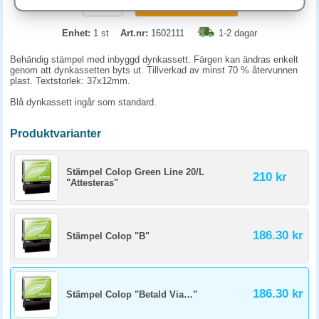
KÖP
Enhet:
1 st
Art.nr:
1602111
1-2 dagar
Behändig stämpel med inbyggd dynkassett. Färgen kan ändras enkelt
genom att dynkassetten byts ut. Tillverkad av minst 70 % återvunnen
plast. Textstorlek: 37x12mm.
Blå dynkassett ingår som standard.
Produktvarianter
Stämpel Colop Green Line 20/L
210 kr
"Attesteras"
186.30 kr
Stämpel Colop "B"
186.30 kr
Stämpel Colop "Betald Via…"