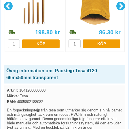
198.80
kr
86.30
kr
KÖP
KÖP
Övrig information om: Packtejp Tesa 4120
66mx50mm transparent
Art.nr:
1041200000800
Märke:
Tesa
EAN:
4005802188082
En förpackningstejp från tesa som utmärker sig genom sin hållbarhet
och mångsidighet tack vare en robust PVC-film och naturligt
häftämne av gummi. Denna genomskinliga tejp fungerar effektivt i
både manuella och automatiska förslutningssystem, då den erbjuder
tyst avrullning. Med en tjocklek på 52 mikron är den