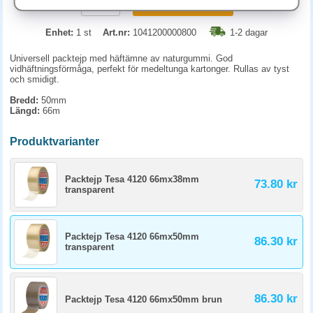
KÖP
Enhet:
1 st
Art.nr:
1041200000800
1-2 dagar
Universell packtejp med häftämne av naturgummi. God
vidhäftningsförmåga, perfekt för medeltunga kartonger. Rullas av tyst
och smidigt.
Bredd:
50mm
Längd:
66m
Produktvarianter
Packtejp Tesa 4120 66mx38mm
73.80 kr
transparent
Packtejp Tesa 4120 66mx50mm
86.30 kr
transparent
86.30 kr
Packtejp Tesa 4120 66mx50mm brun