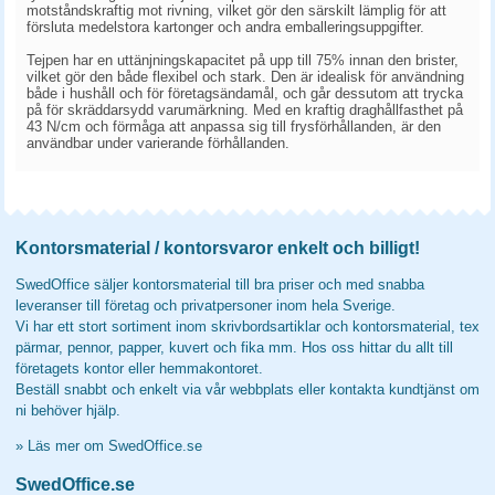
motståndskraftig mot rivning, vilket gör den särskilt lämplig för att
försluta medelstora kartonger och andra emballeringsuppgifter.
Tejpen har en uttänjningskapacitet på upp till 75% innan den brister,
vilket gör den både flexibel och stark. Den är idealisk för användning
både i hushåll och för företagsändamål, och går dessutom att trycka
på för skräddarsydd varumärkning. Med en kraftig draghållfasthet på
43 N/cm och förmåga att anpassa sig till frysförhållanden, är den
användbar under varierande förhållanden.
Kontorsmaterial / kontorsvaror enkelt och billigt!
SwedOffice säljer kontorsmaterial till bra priser och med snabba
leveranser till företag och privatpersoner inom hela Sverige.
Vi har ett stort sortiment inom skrivbordsartiklar och kontorsmaterial, tex
pärmar, pennor, papper, kuvert och fika mm. Hos oss hittar du allt till
företagets kontor eller hemmakontoret.
Beställ snabbt och enkelt via vår webbplats eller kontakta kundtjänst om
ni behöver hjälp.
»
Läs mer om SwedOffice.se
SwedOffice.se