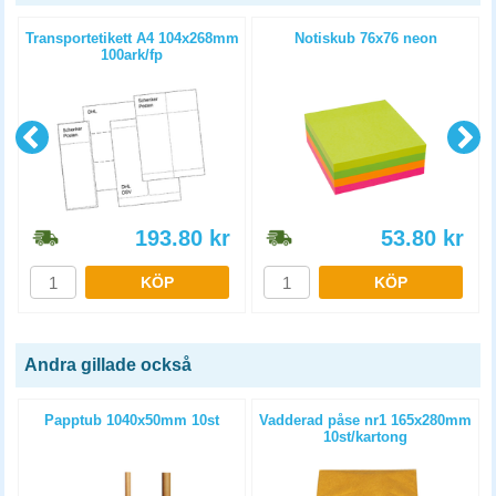
Transportetikett A4 104x268mm
Notiskub 76x76 neon
100ark/fp
193.80
kr
53.80
kr
KÖP
KÖP
Andra gillade också
Papptub 1040x50mm 10st
Vadderad påse nr1 165x280mm
10st/kartong