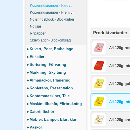
Kopieringspapper - Färgat
Kopieringspapper - Premium
Noteringsblock - Blockkuber
Notisar
Produktvarianter
Ritpapper
Skrivplattor - Blockomslag
A4 120g ro
▸
Kuvert, Post, Emballage
▸
Etiketter
▸
Sortering, Förvaring
A4 120g int
▸
Märkning, Skyltning
▸
Almanackor, Planering
A4 120g gu
▸
Konferens, Presentation
▸
Kontorsmaskiner, Tele
A4 120g int
▸
Maskintillbehör, Förbrukning
▸
Datortillbehör
▸
Möbler, Lampor, Elartiklar
A4 120g cr
▸
Väskor