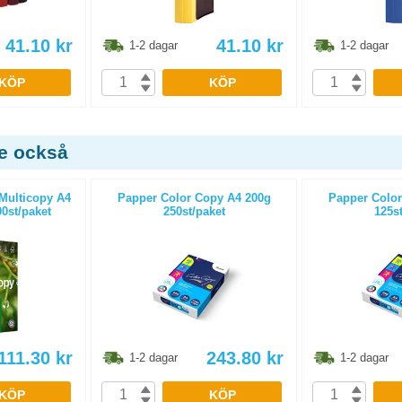
41.10
kr
41.10
kr
1-2 dagar
1-2 dagar
KÖP
KÖP
de också
Multicopy A4
Papper Color Copy A4 200g
Papper Color
0st/paket
250st/paket
125st
111.30
kr
243.80
kr
1-2 dagar
1-2 dagar
KÖP
KÖP