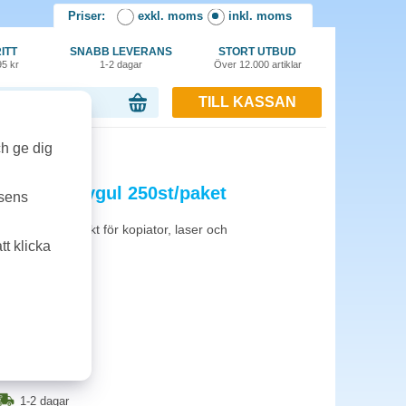
Priser:
exkl. moms
inkl. moms
ITT
SNABB LEVERANS
STORT UTBUD
95 kr
1-2 dagar
Över 12.000 artiklar
TILL KASSAN
or, 0.00 kr
t/paket
ch ge dig
g intensivgul 250st/paket
tsens
om passar utmärkt för kopiator, laser och
t klicka
1-2 dagar