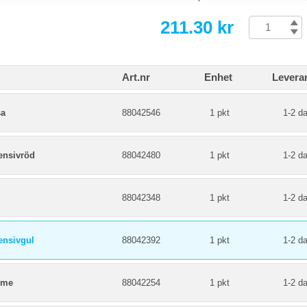
211.30 kr
Art.nr
Enhet
Levera
sa
88042546
1 pkt
1-2 d
ensivröd
88042480
1 pkt
1-2 d
l
88042348
1 pkt
1-2 d
ensivgul
88042392
1 pkt
1-2 d
eme
88042254
1 pkt
1-2 d