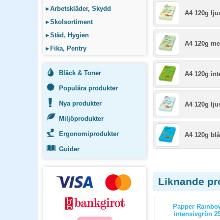
▸
Arbetskläder, Skydd
A4 120g lj
▸
Skolsortiment
▸
Städ, Hygien
A4 120g me
▸
Fika, Pentry
Bläck & Toner
A4 120g in
Populära produkter
Nya produkter
A4 120g lju
Miljöprodukter
Ergonomiprodukter
A4 120g blå
Guider
Liknande pr
20g creme
Papper Rainbow A4 120g ljusgrön
Papper Rainbo
250st/paket
intensivgrön 25