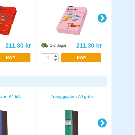
211.30
kr
211.30
kr
1-2 dagar
1-2 dag
KÖP
KÖP
ärm A4 blå
Träryggspärm A4 grön
Trärygg