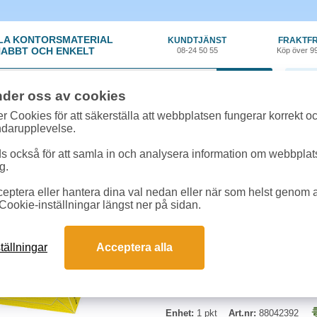
LA KONTORSMATERIAL
KUNDTJÄNST
FRAKTFR
ABBT OCH ENKELT
08-24 50 55
Köp över 9
0 var
nder oss av cookies
per
»
Kopieringspapper - Färgat
»
Papper Rainbow A4 120g intensivgul 250s
r Cookies för att säkerställa att webbplatsen fungerar korrekt o
ndarupplevelse.
Papper Rainbow A4 120
 också för att samla in och analysera information om webbpla
g.
Träfritt, matt och färgat papper s
eptera eller hantera dina val nedan eller när som helst genom at
bläckstråleutskrifter. 250 st/paket
Cookie-inställningar längst ner på sidan.
tällningar
Acceptera alla
Enhet:
1 pkt
Art.nr:
88042392