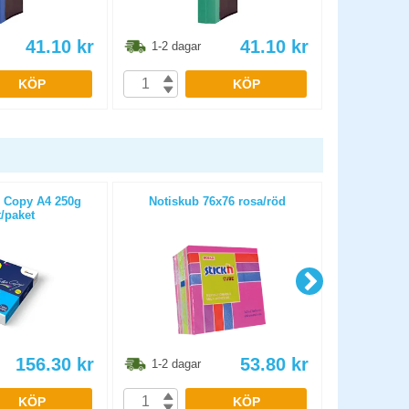
41.10
kr
41.10
kr
1-2 dagar
1-2 dag
KÖP
KÖP
 Copy A4 250g
Notiskub 76x76 rosa/röd
Kopierings
/paket
OHÅLAT 
156.30
kr
53.80
kr
1-2 dagar
1-2 dag
KÖP
KÖP