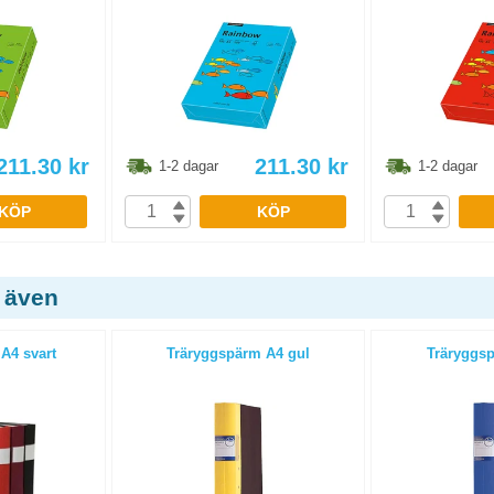
211.30
kr
211.30
kr
1-2 dagar
1-2 dagar
KÖP
KÖP
 även
A4 svart
Träryggspärm A4 gul
Träryggsp