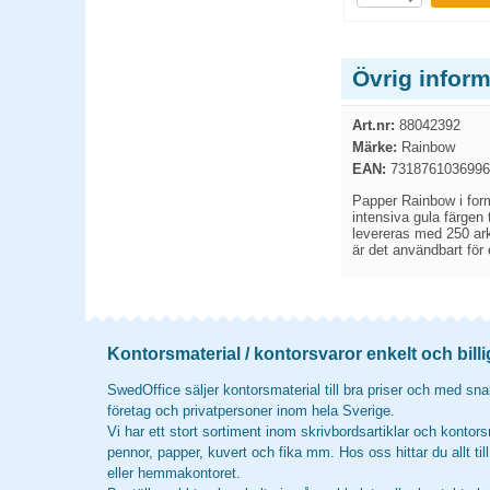
Övrig infor
Art.nr:
88042392
Märke:
Rainbow
EAN:
7318761036996
Papper Rainbow i forma
intensiva gula färgen t
levereras med 250 ark 
är det användbart för 
Kontorsmaterial / kontorsvaror enkelt och billi
SwedOffice säljer kontorsmaterial till bra priser och med snab
företag och privatpersoner inom hela Sverige.
Vi har ett stort sortiment inom skrivbordsartiklar och kontors
pennor, papper, kuvert och fika mm. Hos oss hittar du allt til
eller hemmakontoret.