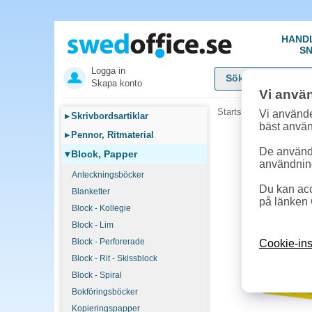
HAND
SN
Logga in
Skapa konto
Vi anvä
Startsida
»
Block, Pap
Vi använde
▸
Skrivbordsartiklar
bäst anvä
▸
Pennor, Ritmaterial
De används
▾
Block, Papper
användnin
Anteckningsböcker
Du kan acc
Blanketter
på länken 
Block - Kollegie
Block - Lim
Block - Perforerade
Cookie-ins
Block - Rit - Skissblock
Block - Spiral
Bokföringsböcker
Kopieringspapper