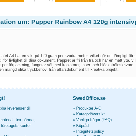
mation om: Papper Rainbow A4 120g intensiv
tet A4 har en vikt på 120 gram per kvadratmeter, vilket gör det lämpligt för ut
illför livlighet till dina dokument. Pappret är fri från trä och har en matt yta,
per förpackning, fungerar väl med kopiatorer, laser- och bläckstråleskrivare. 
en mängd olika tryckbehov, från affärsdokument till kreativa projekt.
gt!
SwedOffice.se
ba leveranser till
»
Produkter A-Ö
»
Kategoriöversikt
material, tex pärmar,
»
Vanliga frågor (FAQ)
l företagets kontor
»
Köpråd
»
Integritetspolicy