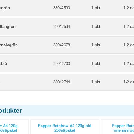
usgrön
88042590
1 pkt
1-2 d
llangrön
88042634
1 pkt
1-2 d
tensivgrön
88042678
1 pkt
1-2 d
sblå
88042700
1 pkt
1-2 d
88042744
1 pkt
1-2 d
odukter
w A4 120g
Papper Rainbow A4 120g blå
Papper Rai
0st/paket
250st/paket
intensivröd