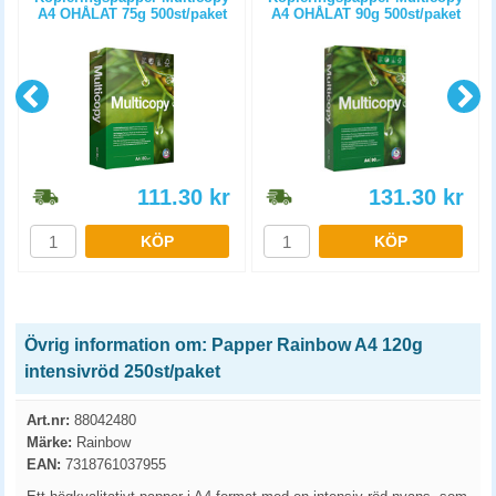
A4 OHÅLAT 75g 500st/paket
A4 OHÅLAT 90g 500st/paket
111.30
kr
131.30
kr
KÖP
KÖP
Övrig information om: Papper Rainbow A4 120g
intensivröd 250st/paket
Art.nr:
88042480
Märke:
Rainbow
EAN:
7318761037955