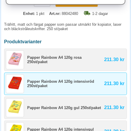
KÖP
Enhet:
1 pkt
Art.nr:
88042480
1-2 dagar
Träfritt, matt och färgat papper som passar utmärkt för kopiator, laser
och bläckstråleutskrifter. 250 st/paket
Produktvarianter
Papper Rainbow A4 120g rosa
211.30 kr
250st/paket
Papper Rainbow A4 120g intensivröd
211.30 kr
250st/paket
211.30 kr
Papper Rainbow A4 120g gul 250st/paket
Papper Rainbow A4 120g intensivgul