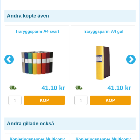
Andra köpte även
4
Träryggspärm A4 svart
Träryggspärm A4 gul
41.10
kr
41.10
kr
KÖP
KÖP
Andra gillade också
Kopieringspapper Multicopy
Kopieringspapper Multicopy