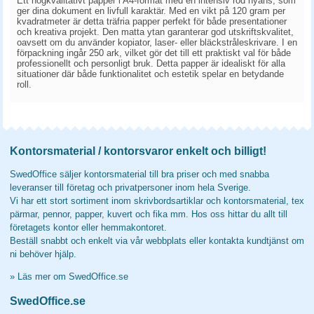
Ett högkvalitativt papper i A4-format med en intensiv röd nyans, som
ger dina dokument en livfull karaktär. Med en vikt på 120 gram per
kvadratmeter är detta träfria papper perfekt för både presentationer
och kreativa projekt. Den matta ytan garanterar god utskriftskvalitet,
oavsett om du använder kopiator, laser- eller bläckstråleskrivare. I en
förpackning ingår 250 ark, vilket gör det till ett praktiskt val för både
professionellt och personligt bruk. Detta papper är idealiskt för alla
situationer där både funktionalitet och estetik spelar en betydande
roll.
Kontorsmaterial / kontorsvaror enkelt och billigt!
SwedOffice säljer kontorsmaterial till bra priser och med snabba
leveranser till företag och privatpersoner inom hela Sverige.
Vi har ett stort sortiment inom skrivbordsartiklar och kontorsmaterial, tex
pärmar, pennor, papper, kuvert och fika mm. Hos oss hittar du allt till
företagets kontor eller hemmakontoret.
Beställ snabbt och enkelt via vår webbplats eller kontakta kundtjänst om
ni behöver hjälp.
»
Läs mer om SwedOffice.se
SwedOffice.se