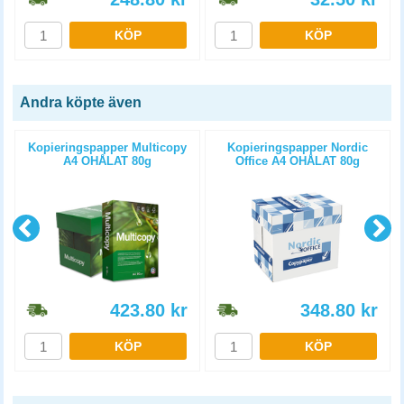
KÖP
KÖP
Andra köpte även
Kopieringspapper Multicopy
Kopieringspapper Nordic
A4 OHÅLAT 80g
Office A4 OHÅLAT 80g
5x500st/kartong
5x500st/kartong
423.80
kr
348.80
kr
KÖP
KÖP