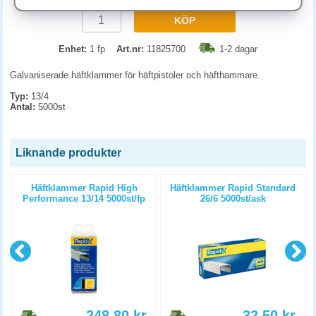
KÖP
Enhet:
1 fp
Art.nr:
11825700
1-2 dagar
Galvaniserade häftklammer för häftpistoler och häfthammare.
Typ:
13/4
Antal:
5000st
Liknande produkter
Häftklammer Rapid High
Häftklammer Rapid Standard
Performance 13/14 5000st/fp
26/6 5000st/ask
248.80
kr
32.50
kr