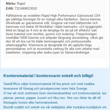
Märke:
Rapid
EAN:
7313469013010
Häftklamrar av modellen Rapid High Performance Galvanized 13/4
ger pålitliga lösningar för en mängd olika fästbehov. Dessa klamrar,
tillverkade av galvaniserat stål, fungerar väl med häftpistoler och
hammare och bidrar till flexibilitet i både hantverks- och byggprojekt.
Med en längd av 4 mm är de lämpliga för att på ett effektivt sätt
fästa material som textilier, gummi och isolering. Förpackningen
innehåller 5000 klamrar och erbjuder långvarig användning, vilket gör
den till ett bra val för både hemmaprojekt och professionella
arbetsuppgifter. Klamrarna är designade för att uppfylla höga
prestandakrav och är essentiella verktyg för alla som arbetar med
träarbeten, stoppning eller andra typer av fästanvändningar.
Kontorsmaterial / kontorsvaror enkelt och billigt!
SwedOffice säljer kontorsmaterial till bra priser och med snabba
leveranser till företag och privatpersoner inom hela Sverige.
Vi har ett stort sortiment inom skrivbordsartiklar och kontorsmaterial, tex
pärmar, pennor, papper, kuvert och fika mm. Hos oss hittar du allt till
företagets kontor eller hemmakontoret.
Beställ snabbt och enkelt via vår webbplats eller kontakta kundtjänst om