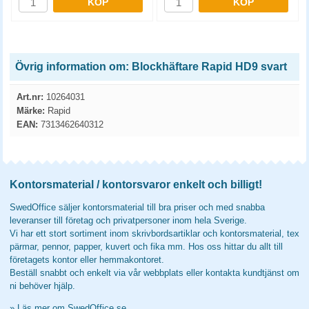
KÖP
KÖP
Övrig information om: Blockhäftare Rapid HD9 svart
Art.nr:
10264031
Märke:
Rapid
EAN:
7313462640312
Kontorsmaterial / kontorsvaror enkelt och billigt!
SwedOffice säljer kontorsmaterial till bra priser och med snabba
leveranser till företag och privatpersoner inom hela Sverige.
Vi har ett stort sortiment inom skrivbordsartiklar och kontorsmaterial, tex
pärmar, pennor, papper, kuvert och fika mm. Hos oss hittar du allt till
företagets kontor eller hemmakontoret.
Beställ snabbt och enkelt via vår webbplats eller kontakta kundtjänst om
ni behöver hjälp.
»
Läs mer om SwedOffice.se