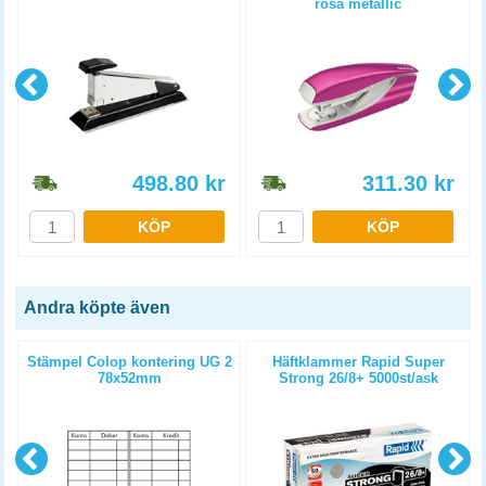
rosa metallic
498.80
kr
311.30
kr
KÖP
KÖP
Andra köpte även
Stämpel Colop kontering UG 2
Häftklammer Rapid Super
78x52mm
Strong 26/8+ 5000st/ask