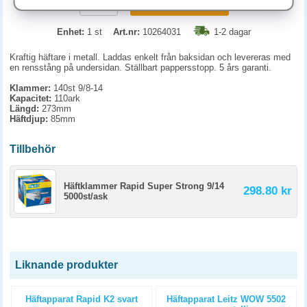
KÖP
Enhet:
1 st
Art.nr:
10264031
1-2 dagar
Kraftig häftare i metall. Laddas enkelt från baksidan och levereras med
en rensstång på undersidan. Ställbart pappersstopp. 5 års garanti.
Klammer:
140st 9/8-14
Kapacitet:
110ark
Längd:
273mm
Häftdjup:
85mm
Tillbehör
Häftklammer Rapid Super Strong 9/14
298.80 kr
5000st/ask
Liknande produkter
Häftapparat Rapid K2 svart
Häftapparat Leitz WOW 5502