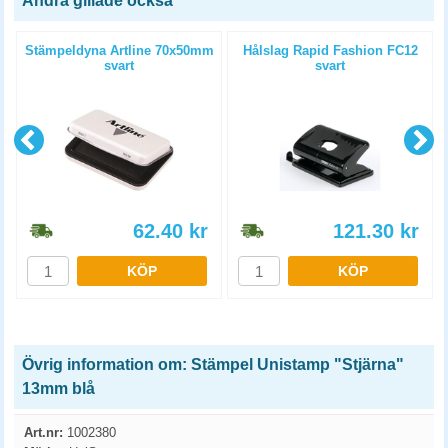
Andra gillade också
Stämpeldyna Artline 70x50mm
Hålslag Rapid Fashion FC12
svart
svart
62.40
kr
121.30
kr
KÖP
KÖP
Övrig information om: Stämpel Unistamp "Stjärna"
13mm blå
Art.nr:
1002380