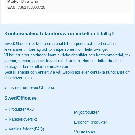
Märke:
UniStamp
EAN:
7391493000725
Kontorsmaterial / kontorsvaror enkelt och billigt!
SwedOffice säljer kontorsmaterial till bra priser och med snabba
leveranser till företag och privatpersoner inom hela Sverige.
Vi har ett stort sortiment inom skrivbordsartiklar och kontorsmaterial, tex
pärmar, pennor, papper, kuvert och fika mm. Hos oss hittar du allt till
företagets kontor eller hemmakontoret.
Beställ snabbt och enkelt via vår webbplats eller kontakta kundtjänst om
ni behöver hjälp.
»
Läs mer om SwedOffice.se
SwedOffice.se
»
Produkter A-Ö
»
Miljöprodukter
»
Kategoriöversikt
»
Ergonomiprodukter
»
Vanliga frågor (FAQ)
»
Varumärken