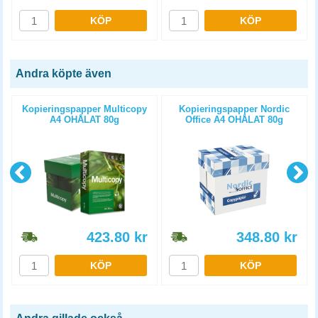
KÖP
KÖP
Andra köpte även
Kopieringspapper Multicopy
Kopieringspapper Nordic
A4 OHÅLAT 80g
Office A4 OHÅLAT 80g
5x500st/kartong
5x500st/kartong
423.80
kr
348.80
kr
KÖP
KÖP