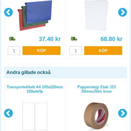
37.40
kr
68.80
kr
KÖP
KÖP
Andra gillade också
Transportetikett A4 105x220mm
Papperstejp Etab 315
100ark/fp
50mmx50m brun