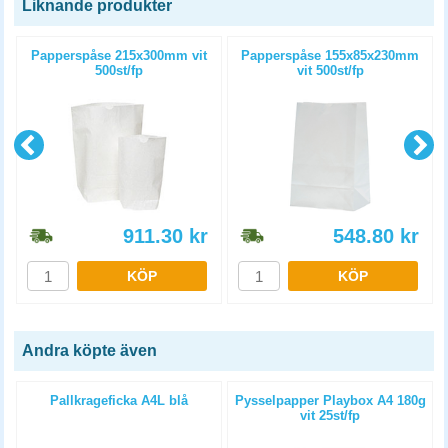
Liknande produkter
Papperspåse 215x300mm vit
Papperspåse 155x85x230mm
500st/fp
vit 500st/fp
911.30
kr
548.80
kr
KÖP
KÖP
Andra köpte även
Pallkrageficka A4L blå
Pysselpapper Playbox A4 180g
vit 25st/fp