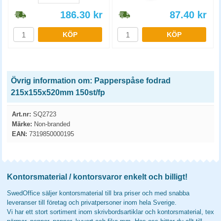
186.30
kr
87.40
kr
KÖP
KÖP
Övrig information om: Papperspåse fodrad
215x155x520mm 150st/fp
Art.nr:
SQ2723
Märke:
Non-branded
EAN:
7319850000195
Kontorsmaterial / kontorsvaror enkelt och billigt!
SwedOffice säljer kontorsmaterial till bra priser och med snabba
leveranser till företag och privatpersoner inom hela Sverige.
Vi har ett stort sortiment inom skrivbordsartiklar och kontorsmaterial, tex