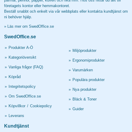
pärmar, pennor, papper, kuvert och fika mm. Hos oss hittar du allt till
företagets kontor eller hemmakontoret.
Beställ snabbt och enkelt via vår webbplats eller kontakta kundtjänst om
ni behöver hjälp.
»
Läs mer om SwedOffice.se
SwedOffice.se
»
Produkter A-Ö
»
Miljöprodukter
»
Kategoriöversikt
»
Ergonomiprodukter
»
Vanliga frågor (FAQ)
»
Varumärken
»
Köpråd
»
Populära produkter
»
Integritetspolicy
»
Nya produkter
»
Om SwedOffice.se
»
Bläck & Toner
»
Köpvillkor
/
Cookiepolicy
»
Guider
»
Leverans
Kundtjänst