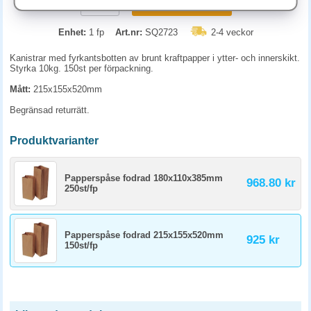
KÖP
Enhet:
1 fp
Art.nr:
SQ2723
2-4 veckor
Kanistrar med fyrkantsbotten av brunt kraftpapper i ytter- och innerskikt.
Styrka 10kg. 150st per förpackning.
Mått:
215x155x520mm
Begränsad returrätt.
Produktvarianter
Papperspåse fodrad 180x110x385mm
968.80 kr
250st/fp
Papperspåse fodrad 215x155x520mm
925 kr
150st/fp